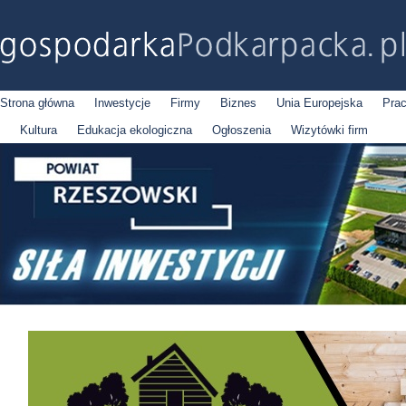
Strona główna
Inwestycje
Firmy
Biznes
Unia Europejska
Pra
Kultura
Edukacja ekologiczna
Ogłoszenia
Wizytówki firm