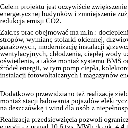
Celem projektu jest oczywiście zwiększenie
energetycznej budynków i zmniejszenie zuży
redukcja emisji CO2.
Zakres prac obejmować ma m.in.: dociepleni
stropów, wymianę stolarki okiennej, drzwio
garażowych, modernizację instalacji grzewc
wentylacyjnych, chłodzenia, ciepłej wody u
oświetlenia, a także montaż systemu BMS 
źródeł energii, w tym pomp ciepła, kolekto
instalacji fotowoltaicznych i magazynów ene
Dodatkowo przewidziano też realizację zie
montaż stacji ładowania pojazdów elektryc
na deszczówkę i wind dla osób z niepełnos
Realizacja przedsięwzięcia pozwoli
ogranic
energii -
z ponad 10,6 tys. MWh do ok. 4,4 