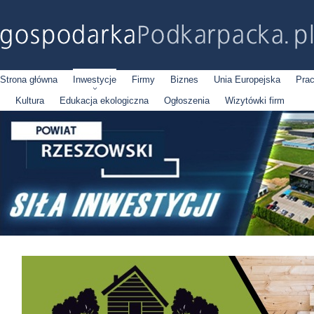
Strona główna
Inwestycje
Firmy
Biznes
Unia Europejska
Pra
Kultura
Edukacja ekologiczna
Ogłoszenia
Wizytówki firm