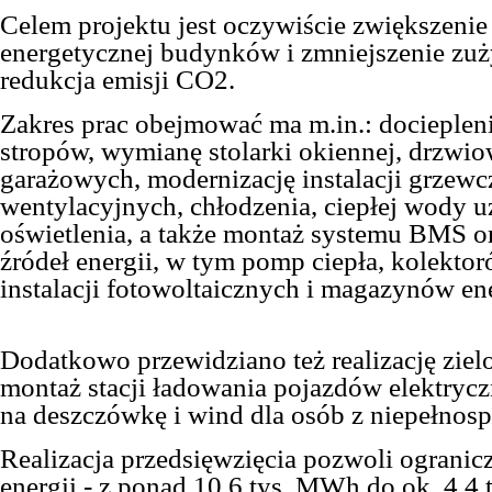
Celem projektu jest oczywiście zwiększenie
energetycznej budynków i zmniejszenie zuży
redukcja emisji CO2.
Zakres prac obejmować ma m.in.: dociepleni
stropów, wymianę stolarki okiennej, drzwio
garażowych, modernizację instalacji grzewc
wentylacyjnych, chłodzenia, ciepłej wody u
oświetlenia, a także montaż systemu BMS 
źródeł energii, w tym pomp ciepła, kolekto
instalacji fotowoltaicznych i magazynów ene
Dodatkowo przewidziano też realizację zie
montaż stacji ładowania pojazdów elektryc
na deszczówkę i wind dla osób z niepełnos
Realizacja przedsięwzięcia pozwoli
ogranic
energii -
z ponad 10,6 tys. MWh do ok. 4,4 