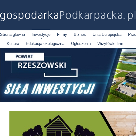
Strona główna
Inwestycje
Firmy
Biznes
Unia Europejska
Pra
Kultura
Edukacja ekologiczna
Ogłoszenia
Wizytówki firm