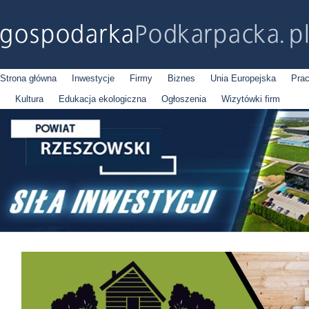
Strona główna
Inwestycje
Firmy
Biznes
Unia Europejska
Pra
Kultura
Edukacja ekologiczna
Ogłoszenia
Wizytówki firm