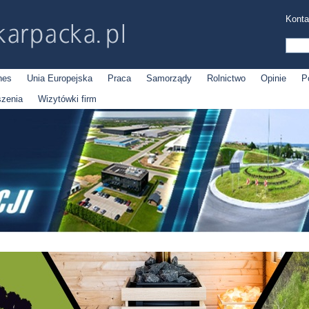
Konta
nes
Unia Europejska
Praca
Samorządy
Rolnictwo
Opinie
P
szenia
Wizytówki firm