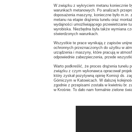
W związku z wykryciem metanu koniecznie b
warunkach metanowych. Po analizach przepr
doposażenia maszyny, konieczne było m.in.
metanu na etapie drążenia tunelu oraz mont
wydajności umożliwiającego przewietrzanie t
wyrobiska. Niezbędna była także wymiana c
stwierdzonych warunkach.
Wszystkie te prace wynikają z zapisów unijn
ochronnych przeznaczonych do użytku w atm
urządzenia i maszyny, które pracują w atmos
odpowiednie zabezpieczenia, przede wszystk
Warto podkreślić, że proces drążenia tunelu 
związku z czym wykonawca opracował projek
który zyskał pozytywną opinię Komisji ds. 
Górniczym w Katowicach. W dalszej kolejnoś
zgodnie z przepisami została w kwietniu br.
w Krośnie. To dało nam formalnie zielone świ