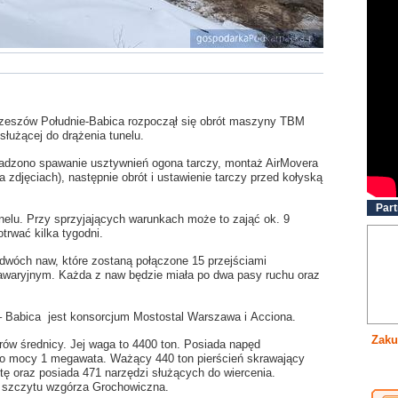
Rzesz
ów P
ołudnie-Babica rozpoczął się obr
ót maszyny TBM
 s
łużącej do drążenia tunelu
.
owadzono spawanie usztywnień ogona tarczy, montaż AirMovera
a zdjęciach), następnie obr
ót i ustawienie tarczy przed ko
łyską
Part
tunelu. Przy sprzyjających warunkach może to zająć ok. 9
rwać kilka tygodni.
 dwóch naw, które zostaną połączone 15 przejściami
waryjnym. Każda z naw będzie miała po dwa pasy ruchu oraz
Babica jest konsorcjum Mostostal Warszawa i Acciona.
Zaku
rów średnicy. Jej waga to 4400 ton. Posiada napęd
dy o mocy 1 megawata. Ważący 440 ton pierścień skrawający
tę oraz posiada 471 narzędzi służących do wiercenia.
j szczytu wzgórza Grochowiczna.