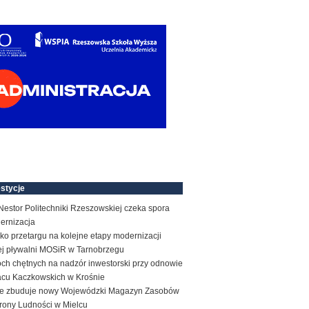
stycje
estor Politechniki Rzeszowskiej czeka spora
ernizacja
ko przetargu na kolejne etapy modernizacji
tej pływalni MOSiR w Tarnobrzegu
ch chętnych na nadzór inwestorski przy odnowie
acu Kaczkowskich w Krośnie
e zbuduje nowy Wojewódzki Magazyn Zasobów
rony Ludności w Mielcu