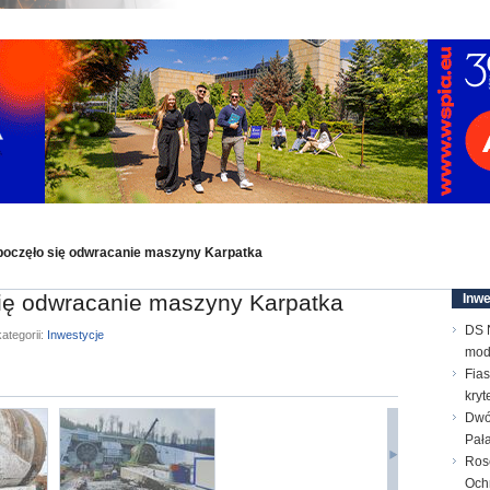
oczęło się odwracanie maszyny Karpatka
ię odwracanie maszyny Karpatka
Inwe
DS N
ategorii:
Inwestycje
mod
Fias
kry
Dwó
Pał
Ros
Och