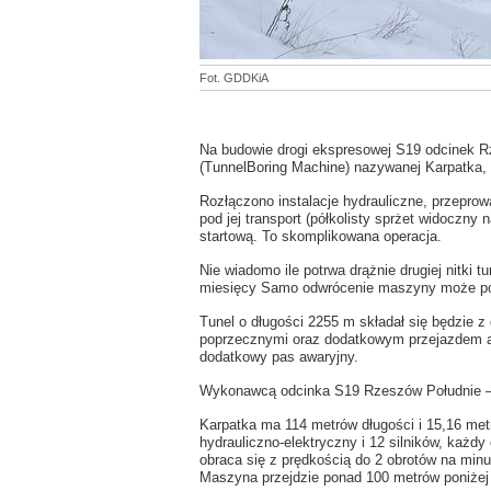
Fot. GDDKiA
Na budowie drogi ekspresowej S19 odcinek 
(
Tunnel
Boring
Machine) nazywanej Karpatka,
Roz
łączono instalacje hydrauliczne, przepr
pod jej transport (p
ó
łkolisty sprżet widoczny n
startową. To skomplikowana operacja.
Nie wiadomo ile potrwa drążnie drugiej nitki 
miesięcy Samo odwrócenie maszyny może pot
Tunel o długości 2255 m składał się będzie z
poprzecznymi oraz dodatkowym przejazdem a
dodatkowy pas awaryjny.
Wykonawcą odcinka S19 Rzeszów Południe – 
Karpatka ma 114 metrów długości i 15,16 met
hydrauliczno-elektryczny i 12 silników, każ
obraca się z prędkością do 2 obrotów na minu
Maszyna przejdzie ponad 100 metrów poniże