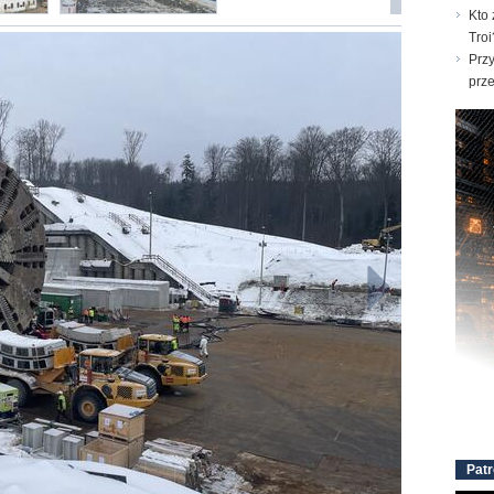
Kto 
Troi
Prz
prz
Patr