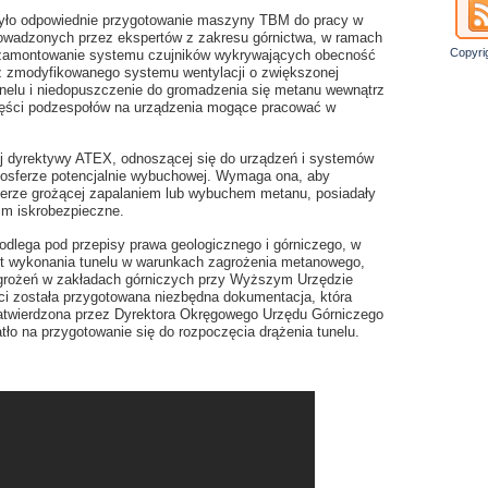
yło odpowiednie przygotowanie maszyny TBM do pracy w
owadzonych przez ekspertów z zakresu górnictwa, w ramach
Copyri
 zamontowanie systemu czujników wykrywających obecność
aż zmodyfikowanego systemu wentylacji o zwiększonej
unelu i niedopuszczenie do gromadzenia się metanu wewnątrz
zęści podzespołów na urządzenia mogące pracować w
ej dyrektywy ATEX, odnoszącej się do urządzeń i systemów
osferze potencjalnie wybuchowej. Wymaga ona, aby
ferze grożącej zapalaniem lub wybuchem metanu, posiadały
im iskrobezpieczne.
podlega pod przepisy prawa geologicznego i górniczego, w
t wykonania tunelu w warunkach zagrożenia metanowego,
zagrożeń w zakładach górniczych przy Wyższym Urzędzie
ci została przygotowana niezbędna dokumentacja, która
 zatwierdzona przez Dyrektora Okręgowego Urzędu Górniczego
atło na przygotowanie się do rozpoczęcia drążenia tunelu.