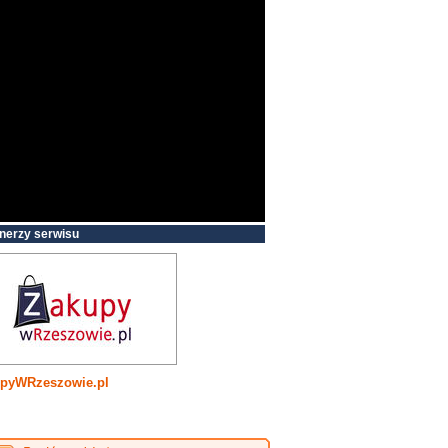
nerzy serwisu
pyWRzeszowie.pl