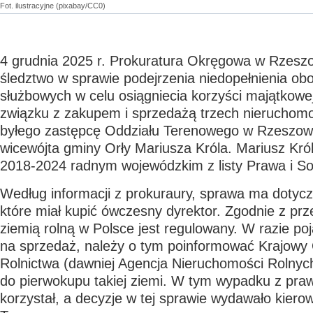
Fot. ilustracyjne (pixabay/CC0)
4 grudnia 2025 r. Prokuratura Okręgowa w Rzesz
śledztwo w sprawie podejrzenia niedopełnienia o
służbowych w celu osiągniecia korzyści majątkowej
związku z zakupem i sprzedażą trzech nieruchomo
byłego zastępcę Oddziału Terenowego w Rzeszo
wicewójta gminy Orły Mariusza Króla. Mariusz Król
2018-2024 radnym wojewódzkim z listy Prawa i So
Według informacji z prokuraury, sprawa ma dotyczy
które miał kupić ówczesny dyrektor. Zgodnie z prz
ziemią rolną w Polsce jest regulowany. W razie poja
na sprzedaż, należy o tym poinformować Krajowy
Rolnictwa (dawniej Agencja Nieruchomości Roln
do pierwokupu takiej ziemi. W tym wypadku z pra
korzystał, a decyzje w tej sprawie wydawało kiero