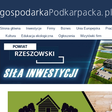
Strona główna
Inwestycje
Firmy
Biznes
Unia Europejska
Pra
Kultura
Edukacja ekologiczna
Ogłoszenia
Wizytówki firm