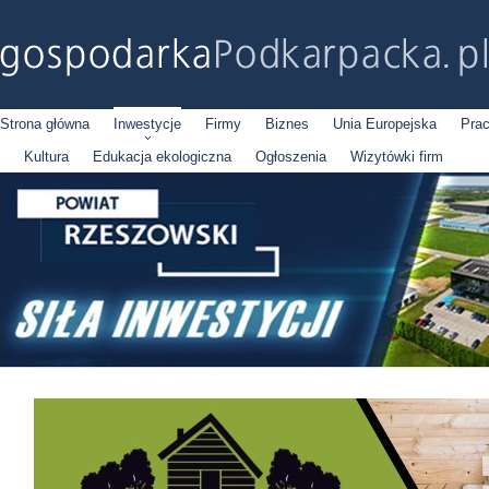
Strona główna
Inwestycje
Firmy
Biznes
Unia Europejska
Pra
Kultura
Edukacja ekologiczna
Ogłoszenia
Wizytówki firm