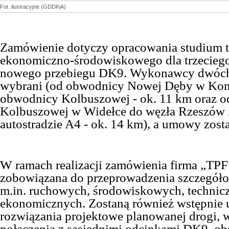
Fot. ilustracyjne (GDDKiA)
Zamówienie dotyczy opracowania studium t
ekonomiczno-środowiskowego dla trzeciego
nowego przebiegu DK9. Wykonawcy dwóch i
wybrani (od obwodnicy Nowej Dęby w Ko
obwodnicy Kolbuszowej - ok. 11 km oraz 
Kolbuszowej w Widełce do węzła Rzeszów
autostradzie A4 - ok. 14 km), a umowy zosta
W ramach realizacji zamówienia firma „TPF
zobowiązana do przeprowadzenia szczegóło
m.in. ruchowych, środowiskowych, technic
ekonomicznych. Zostaną również wstępnie 
rozwiązania projektowe planowanej drogi, 
połączenia z sąsiednimi odcinkami DK9, ob