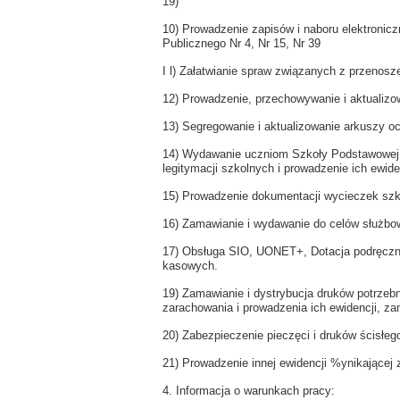
19)
10) Prowadzenie zapisów i naboru elektronicz
Publicznego Nr 4, Nr 15, Nr 39
I l) Załatwianie spraw związanych z przenosz
12) Prowadzenie, przechowywanie i aktualizo
13) Segregowanie i aktualizowanie arkuszy o
14) Wydawanie uczniom Szkoły Podstawowej n
legitymacji szkolnych i prowadzenie ich ewide
15) Prowadzenie dokumentacji wycieczek szk
16) Zamawianie i wydawanie do celów służbo
17) Obsługa SIO, UONET+, Dotacja podręczni
kasowych.
19) Zamawianie i dystrybucja druków potrzeb
zarachowania i prowadzenia ich ewidencji, z
20) Zabezpieczenie pieczęci i druków ścisłeg
21) Prowadzenie innej ewidencji %ynikającej z
4. Informacja o warunkach pracy: