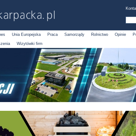
Konta
nes
Unia Europejska
Praca
Samorządy
Rolnictwo
Opinie
P
szenia
Wizytówki firm