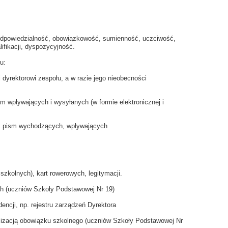
 odpowiedzialność, obowiązkowość, sumienność, uczciwość,
ifikacji, dyspozycyjność.
u:
dyrektorowi zespołu, a w razie jego nieobecności
m wpływających i wysyłanych (w formie elektronicznej i
k pism wychodzących, wpływających
szkolnych), kart rowerowych, legitymacji.
ch (uczniów Szkoły Podstawowej Nr 19)
ncji, np. rejestru zarządzeń Dyrektora
alizacją obowiązku szkolnego (uczniów Szkoły Podstawowej Nr