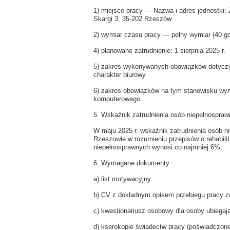
1) miejsce pracy — Nazwa i adres jednostki:
Skargi 3, 35-202 Rzeszów
2) wymiar czasu pracy — pełny wymiar (40 g
4) planowane zatrudnienie: 1 sierpnia 2025 r.
5) zakres wykonywanych obowiązków dotyczy
charakter biurowy
6) zakres obowiązków na tym stanowisku wyma
komputerowego.
5. Wskaźnik zatrudnienia osób niepełnospraw
W maju 2025 r. wskaźnik zatrudnienia osób 
Rzeszowie w rozumieniu przepisów o rehabilit
niepełnosprawnych wynosi co najmniej 6%,
6. Wymagane dokumenty:
a) list motywacyjny
b) CV z dokładnym opisem przebiegu pracy 
c) kwestionariusz osobowy dla osoby ubiegając
d) kserokopie świadectw pracy (poświadczone