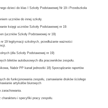
nego dzieci do klas I Szkoły Podstawowej Nr 19 i Przedszkola
eniem uczniów do innej szkoły.
wanie księgi uczniów Szkoły Podstawowej nr 19.
cen (uczniów Szkoły Podstawowej nr 19)
r 19 legitymacji szkolnych, przedłużanie ważności
ncji.
olnych (dla Szkoły Podstawowej nr 19)
wych biletów autobusowych dla pracowników zespołu.
kowa, Nabór PP kanał jednostki 18) Sporządzanie raportów
nych do funkcjonowania zespołu, zamawianie druków ścisłego
amawianie artykułów biurowych
o zarachowania.
 charakteru i specyfiki pracy zespołu.