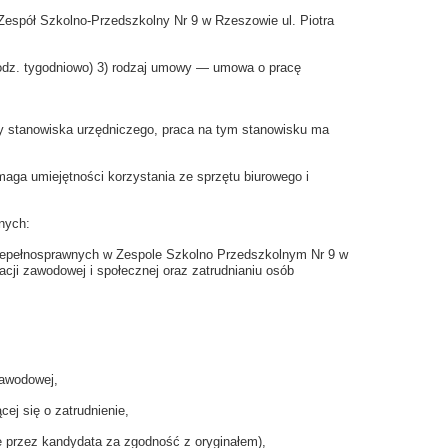
 Zespół Szkolno-Przedszkolny Nr 9 w Rzeszowie ul. Piotra
odz. tygodniowo) 3) rodzaj umowy — umowa o pracę
 stanowiska urzędniczego, praca na tym stanowisku ma
ga umiejętności korzystania ze sprzętu biurowego i
nych:
niepełnosprawnych w Zespole Szkolno Przedszkolnym Nr 9 w
acji zawodowej i społecznej oraz zatrudnianiu osób
zawodowej,
ej się o zatrudnienie,
 przez kandydata za zgodność z oryginałem),