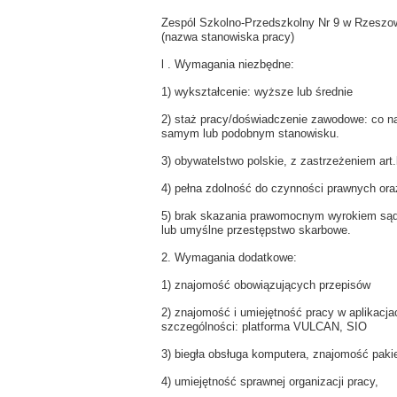
Zespól Szkolno-Przedszkolny Nr 9 w Rzeszow
(nazwa stanowiska pracy)
l . Wymagania niezbędne:
1) wykształcenie: wyższe lub średnie
2) staż pracy/doświadczenie zawodowe: co naj
samym lub podobnym stanowisku.
3) obywatelstwo polskie, z zastrzeżeniem art
4) pełna zdolność do czynności prawnych oraz
5) brak skazania prawomocnym wyrokiem sądu
lub umyślne przestępstwo skarbowe.
2. Wymagania dodatkowe:
1) znajomość obowiązujących przepisów
2) znajomość i umiejętność pracy w aplikac
szczególności: platforma VULCAN, SIO
3) biegła obsługa komputera, znajomość pakie
4) umiejętność sprawnej organizacji pracy,