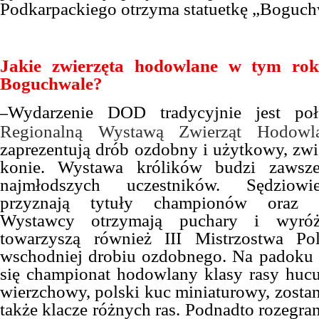
Podkarpackiego otrzyma statuetkę „Boguch
Jakie zwierzęta hodowlane w tym ro
Boguchwale?
Wydarzenie DOD tradycyjnie jest p
–
Regionalną Wystawą Zwierząt Hodowl
zaprezentują drób ozdobny i użytkowy, zwi
konie. Wystawa królików budzi zawsze
najmłodszych uczestników. Sędziowi
przyznają tytuły championów oraz w
Wystawcy otrzymają puchary i wyróżn
towarzyszą również III Mistrzostwa Po
wschodniej drobiu ozdobnego. Na padoku 
się championat hodowlany klasy rasy hucul
wierzchowy, polski kuc miniaturowy, zosta
także klacze różnych ras. Podnadto rozegr