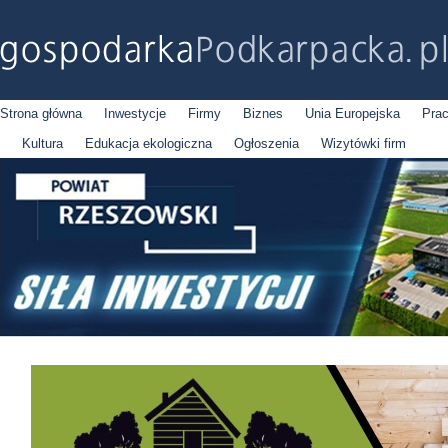
Strona główna
Inwestycje
Firmy
Biznes
Unia Europejska
Pra
Kultura
Edukacja ekologiczna
Ogłoszenia
Wizytówki firm