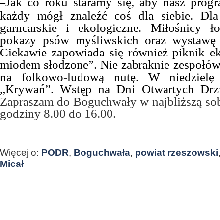
Jak co roku staramy się, aby nasz prog
–
każdy mógł znaleźć coś dla siebie. Dla 
garncarskie i ekologiczne. Miłośnicy ł
pokazy psów myśliwskich oraz wystawę 
Ciekawie zapowiada się również piknik e
miodem słodzone”. Nie zabraknie zespołów 
na folkowo-ludową nutę. W niedzielę 
„Krywań”. Wstęp na Dni Otwartych Drz
Zapraszam do Boguchwały w najbliższą sobo
godziny 8.00 do 16.00.
Więcej o:
PODR
,
Boguchwała
,
powiat rzeszowski
Micał