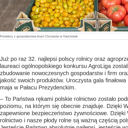
Pomidory z gospodarstwa braci Chrzanów w Głuchowie
Już po raz 32. najlepsi polscy rolnicy oraz agroprz
laureaci ogólnopolskiego konkursu AgroLiga zostal
zbudowanie nowoczesnych gospodarstw i firm ora
jakość swoich produktów. Uroczysta gala finałowa
maja w Pałacu Prezydenckim.
– To Państwa rękami polskie rolnictwo zostało pod
poziomu, na którym się obecnie znajduje. Dzięk
zapewnione bezpieczeństwo żywnościowe. Dzięk
rolnictwo i nasze płody rolne są ważną częścią pol
Jesteście Państwo absolutnie najlepsi, jesteście w