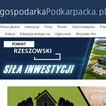
Strona główna
Inwestycje
Firmy
Biznes
Unia Europejska
Pra
Kultura
Edukacja ekologiczna
Ogłoszenia
Wizytówki firm