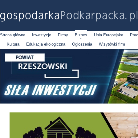
Strona główna
Inwestycje
Firmy
Biznes
Unia Europejska
Pra
Kultura
Edukacja ekologiczna
Ogłoszenia
Wizytówki firm