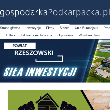
Strona główna
Inwestycje
Firmy
Biznes
Unia Europejska
Pra
Kultura
Edukacja ekologiczna
Ogłoszenia
Wizytówki firm