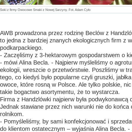
Soki z firmy Owocowe Smaki z Nowej Sarzyny. Fot. Adam Cyło
AWB prowadzona przez rodzinę Beclów z Handzlów
to jedna z bardziej znanych ekologicznych firm z
podkarpackiego.
- Zaczęliśmy z 3-hektarowym gospodarstwem o k
- mówi Alina Becla. - Najpierw myśleliśmy o agrot
ekologii, wreszcie o przetwórstwie. Poszliśmy w tr
tego, co kiedyś było popularne czyli gruszki, jabłka
owoce, które rosną w Polsce. Ale tylko polskie, ni
takie bogactwo asortymentu, że to wystarcza.
Firma z Handzlówki najpierw była podwykonawcą dla
Jednak stawiane przez nich warunki nie do końca
rolnikom.
- Pomyśleliśmy, by sami konfekcjonować i sprzed
do klientom ostatecznym – wyjaśnia Alina Becla. 