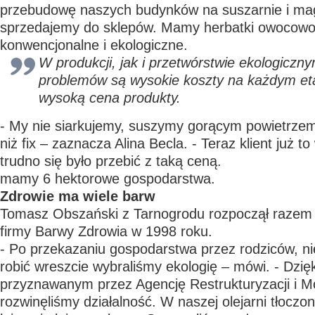
przebudowę naszych budynków na suszarnie i ma
sprzedajemy do sklepów. Mamy herbatki owocowo
konwencjonalne i ekologiczne.
W produkcji, jak i przetwórstwie ekologiczn
problemów są wysokie koszty na każdym eta
wysoką cena produkty.
- My nie siarkujemy, suszymy gorącym powietrzem,
niż fix – zaznacza Alina Becla. - Teraz klient już to
trudno się było przebić z taką ceną.
mamy 6 hektorowe gospodarstwa.
Zdrowie ma wiele barw
Tomasz Obszański z Tarnogrodu rozpoczął razem
firmy Barwy Zdrowia w 1998 roku.
- Po przekazaniu gospodarstwa przez rodziców, ni
robić wreszcie wybraliśmy ekologię – mówi. - Dzię
przyznawanym przez Agencję Restrukturyzacji i Mo
rozwinęliśmy działalność. W naszej olejarni tłoczo