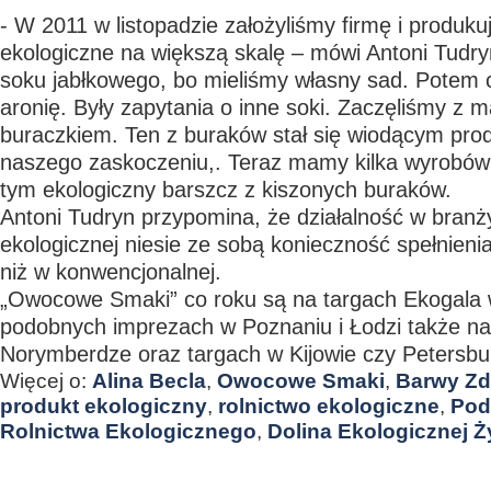
- W 2011 w listopadzie założyliśmy firmę i produku
ekologiczne na większą skalę – mówi Antoni Tudry
soku jabłkowego, bo mieliśmy własny sad. Potem 
aronię. Były zapytania o inne soki. Zaczęliśmy z 
buraczkiem. Ten z buraków stał się wiodącym pro
naszego zaskoczeniu,. Teraz mamy kilka wyrobów
tym ekologiczny barszcz z kiszonych buraków.
Antoni Tudryn przypomina, że działalność w branż
ekologicznej niesie ze sobą konieczność spełnien
niż w konwencjonalnej.
„Owocowe Smaki” co roku są na targach Ekogala 
podobnych imprezach w Poznaniu i Łodzi także n
Norymberdze oraz targach w Kijowie czy Petersbu
Więcej o:
Alina Becla
,
Owocowe Smaki
,
Barwy Zd
produkt ekologiczny
,
rolnictwo ekologiczne
,
Pod
Rolnictwa Ekologicznego
,
Dolina Ekologicznej 