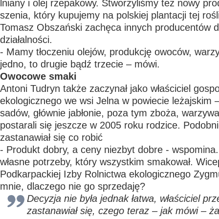
lniany i olej rzepakowy. Stworzyliśmy też nowy prod
szenia, który kupujemy na polskiej plantacji tej rośl
Tomasz Obszański zachęca innych producentów do
działalności.
- Mamy tłoczeniu olejów, produkcję owoców, warzy
jedno, to drugie bądź trzecie – mówi.
Owocowe smaki
Antoni Tudryn także zaczynał jako właściciel gosp
ekologicznego we wsi Jelna w powiecie leżajskim 
sadów, głównie jabłonie, poza tym zboża, warzywa.
postarali się jeszcze w 2005 roku rodzice. Podobnie
zastanawiał się co robić
- Produkt dobry, a ceny niezbyt dobre - wspomina.
własne potrzeby, który wszystkim smakował. Wice
Podkarpackiej Izby Rolnictwa ekologicznego Zygm
mnie, dlaczego nie go sprzedaję?
Decyzja nie była jednak łatwa, właściciel prze
zastanawiał się, czego teraz – jak mówi – ża