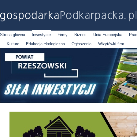
Strona główna
Inwestycje
Firmy
Biznes
Unia Europejska
Pra
Kultura
Edukacja ekologiczna
Ogłoszenia
Wizytówki firm