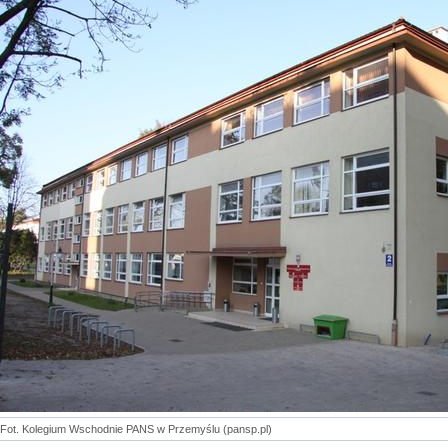
Fot. Kolegium Wschodnie PANS w Przemyślu (pansp.pl)