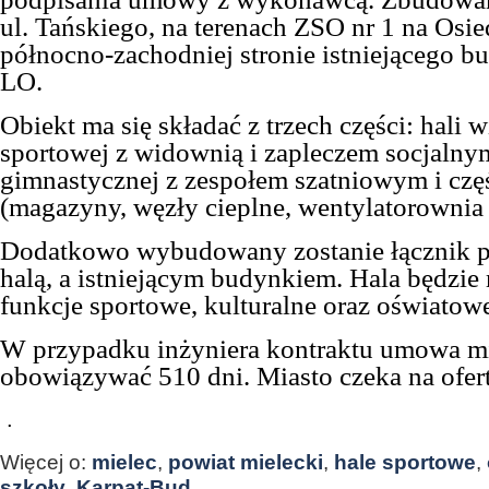
ul. Tańskiego, na terenach ZSO nr 1 na Osi
północno-zachodniej stronie istniejącego b
LO.
Obiekt ma się składać z trzech części: hali
sportowej z widownią i zapleczem socjalnym
gimnastycznej z zespołem szatniowym i częś
(magazyny, węzły cieplne, wentylatorownia i
Dodatkowo wybudowany zostanie łącznik 
halą, a istniejącym budynkiem. Hala będzie
funkcje sportowe, kulturalne oraz oświatow
W przypadku inżyniera kontraktu umowa m
obowiązywać 510 dni. Miasto czeka na ofer
.
Więcej o:
mielec
,
powiat mielecki
,
hale sportowe
,
szkoły
,
Karpat-Bud