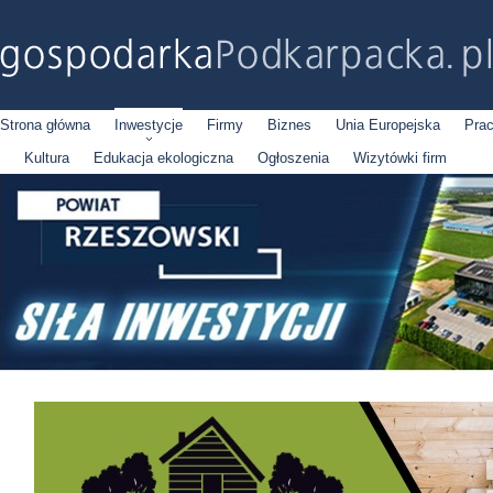
Strona główna
Inwestycje
Firmy
Biznes
Unia Europejska
Pra
Kultura
Edukacja ekologiczna
Ogłoszenia
Wizytówki firm