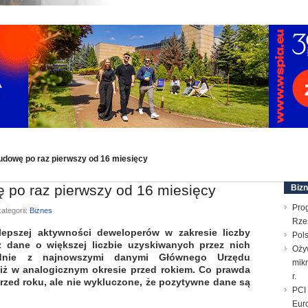
udowę po raz pierwszy od 16 miesięcy
 po raz pierwszy od 16 miesięcy
Biz
Pro
ategorii:
Biznes
Rze
epszej aktywności deweloperów w zakresie liczby
Pols
 dane o większej liczbie uzyskiwanych przez nich
Oży
nie z najnowszymi danymi Głównego Urzędu
mik
niż w analogicznym okresie przed rokiem. Co prawda
r.
przed roku, ale nie wykluczone, że pozytywne dane są
PCI 
Euro