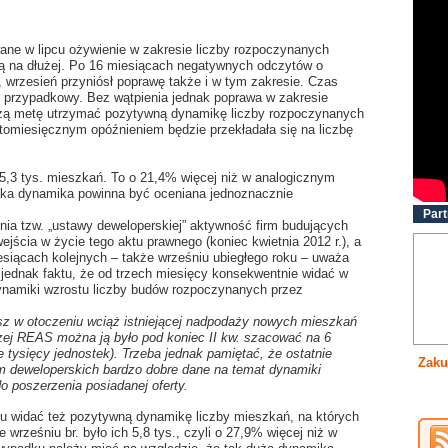
e w lipcu ożywienie w zakresie liczby rozpoczynanych
ą na dłużej. Po 16 miesiącach negatywnych odczytów o
 wrzesień przyniósł poprawę także i w tym zakresie. Czas
t przypadkowy. Bez wątpienia jednak poprawa w zakresie
ższą metę utrzymać pozytywną dynamikę liczby rozpoczynanych
astomiesięcznym opóźnieniem będzie przekładała się na liczbę
5,3 tys. mieszkań. To o 21,4% więcej niż w analogicznym
taka dynamika powinna być oceniana jednoznacznie
Part
ia tzw. „ustawy deweloperskiej” aktywność firm budujących
jścia w życie tego aktu prawnego (koniec kwietnia 2012 r.), a
esiącach kolejnych – także wrześniu ubiegłego roku – uważa
o jednak faktu, że od trzech miesięcy konsekwentnie widać w
namiki wzrostu liczby budów rozpoczynanych przez
usz w otoczeniu wciąż istniejącej nadpodaży nowych mieszkań
zej REAS można ją było pod koniec II kw. szacować na 6
 tysięcy jednostek). Trzeba jednak pamiętać, że ostatnie
Zaku
irm deweloperskich bardzo dobre dane na temat dynamiki
o poszerzenia posiadanej oferty.
ku widać też pozytywną dynamikę liczby mieszkań, na których
wrześniu br. było ich 5,8 tys., czyli o 27,9% więcej niż w