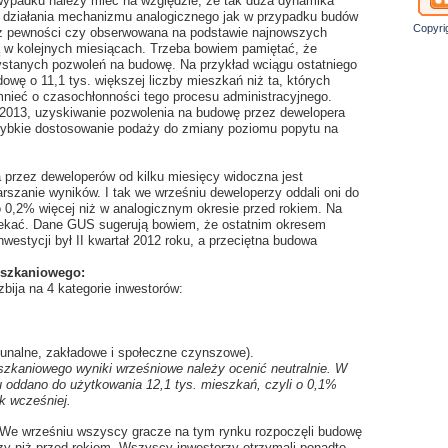
wypadku należy mieć na względzie, że tak duża dynamika
z działania mechanizmu analogicznego jak w przypadku budów
Copyri
też pewności czy obserwowana na podstawie najnowszych
 w kolejnych miesiącach. Trzeba bowiem pamiętać, że
ystanych pozwoleń na budowę. Na przykład wciągu ostatniego
owę o 11,1 tys. większej liczby mieszkań niż ta, których
nieć o czasochłonności tego procesu administracyjnego.
 2013, uzyskiwanie pozwolenia na budowę przez dewelopera
szybkie dostosowanie podaży do zmiany poziomu popytu na
przez deweloperów od kilku miesięcy widoczna jest
rszanie wyników. I tak we wrześniu deweloperzy oddali oni do
o 0,2% więcej niż w analogicznym okresie przed rokiem. Na
zekać. Dane GUS sugerują bowiem, że ostatnim okresem
westycji był II kwartał 2012 roku, a przeciętna budowa
eszkaniowego:
ija na 4 kategorie inwestorów:
unalne, zakładowe i społeczne czynszowe).
zkaniowego wyniki wrześniowe należy ocenić neutralnie. W
 oddano do użytkowania 12,1 tys. mieszkań, czyli o 0,1%
k wcześniej.
. We wrześniu wszyscy gracze na tym rynku rozpoczęli budowę
szy niż przed rokiem. Wszyscy inwestorzy otrzymali ponadto