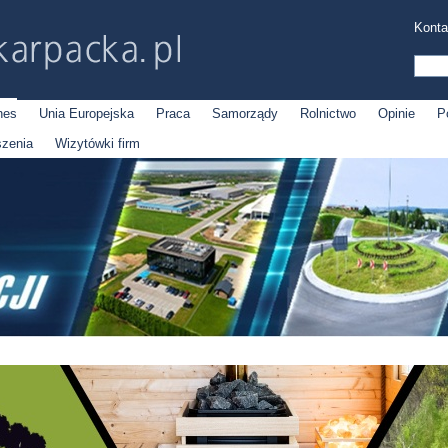
Konta
nes
Unia Europejska
Praca
Samorządy
Rolnictwo
Opinie
P
szenia
Wizytówki firm