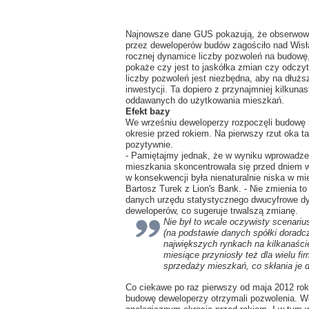
Najnowsze dane GUS pokazują, że obserwowan
przez deweloperów budów zagościło nad Wisł
rocznej dynamice liczby pozwoleń na budowę,
pokaże czy jest to jaskółka zmian czy odczy
liczby pozwoleń jest niezbędna, aby na dłu
inwestycji. Ta dopiero z przynajmniej kilkun
oddawanych do użytkowania mieszkań.
Efekt bazy
We wrześniu deweloperzy rozpoczęli budowę 
okresie przed rokiem. Na pierwszy rzut oka 
pozytywnie.
- Pamiętajmy jednak, że w wyniku wprowadzen
mieszkania skoncentrowała się przed dniem we
w konsekwencji była nienaturalnie niska w mi
Bartosz Turek z Lion's Bank. - Nie zmienia t
danych urzędu statystycznego dwucyfrowe dy
deweloperów, co sugeruje trwalszą zmianę.
Nie był to wcale oczywisty scenari
(na podstawie danych spółki doradc
największych rynkach na kilkanaście
miesiące przyniosły też dla wielu f
sprzedaży mieszkań, co skłania je d
Co ciekawe po raz pierwszy od maja 2012 ro
budowę deweloperzy otrzymali pozwolenia. We 