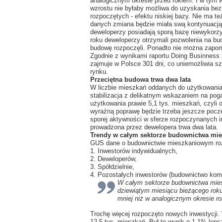
analogicznym okresie przed rokiem. I w tym 
wzrostu nie byłaby możliwa do uzyskania be
rozpoczętych - efektu niskiej bazy. Nie ma 
danych zmiana będzie miała swą kontynuacją
deweloperzy posiadają sporą bazę niewykorz
roku deweloperzy otrzymali pozwolenia na bud
budowę rozpoczęli. Ponadto nie można zapom
Zgodnie z wynikami raportu Doing Businness
zajmuje w Polsce 301 dni, co uniemożliwia 
rynku.
Przeciętna budowa trwa dwa lata
W liczbie mieszkań oddanych do użytkowania 
stabilizacja z delikatnym wskazaniem na poga
użytkowania prawie 5,1 tys. mieszkań, czyli 
wyraźną poprawę będzie trzeba jeszcze poc
sporej aktywności w sferze rozpoczynanych in
prowadzona przez dewelopera trwa dwa lata.
Trendy w całym sektorze budownictwa mi
GUS dane o budownictwie mieszkaniowym rozb
1. Inwestorów indywidualnych,
2. Deweloperów,
3. Spółdzielnie,
4. Pozostałych inwestorów (budownictwo kom
W całym sektorze budownictwa mies
dziewiątym miesiącu bieżącego roku
mniej niż w analogicznym okresie ro
Trochę więcej rozpoczęto nowych inwestycji
12,5 tys. mieszkań. Był to wynik o 1,1% lep