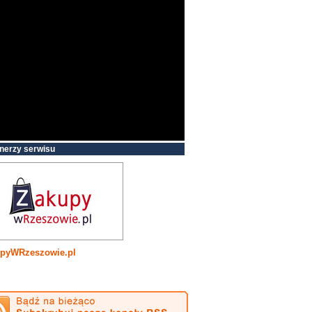
nerzy serwisu
pyWRzeszowie.pl