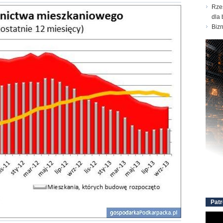
Rze
dla 
Biz
Patr