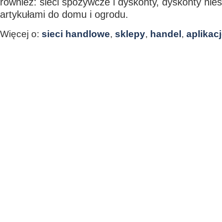
również: sieci spożywcze i dyskonty, dyskonty nie
artykułami do domu i ogrodu.
Więcej o:
sieci handlowe
,
sklepy
,
handel
,
aplikac