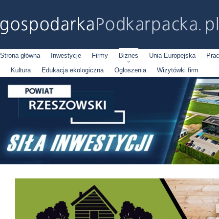
Strona główna
Inwestycje
Firmy
Biznes
Unia Europejska
Pra
Kultura
Edukacja ekologiczna
Ogłoszenia
Wizytówki firm