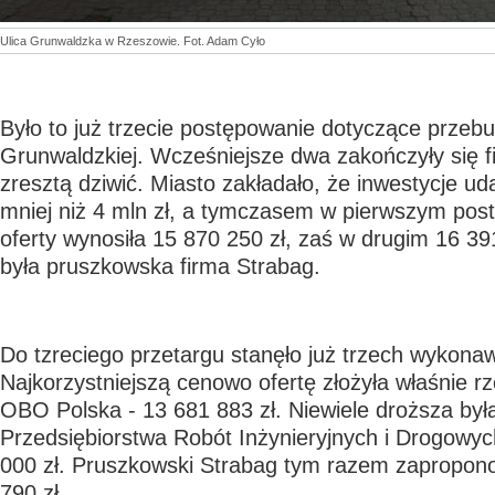
Ulica Grunwaldzka w Rzeszowie. Fot. Adam Cyło
Było to już trzecie postępowanie dotyczące przebu
Grunwaldzkiej. Wcześniejsze dwa zakończyły się f
zresztą dziwić. Miasto zakładało, że inwestycje ud
mniej niż 4 mln zł, a tymczasem w pierwszym pos
oferty wynosiła 15 870 250 zł, zaś w drugim 16 3
była pruszkowska firma Strabag.
Do tzreciego przetargu stanęło już trzech wykona
Najkorzystniejszą cenowo ofertę złożyła właśnie r
OBO Polska - 13 681 883 zł. Niewiele droższa była
Przedsiębiorstwa Robót Inżynieryjnych i Drogowyc
000 zł. Pruszkowski Strabag tym razem zapropon
790 zł.