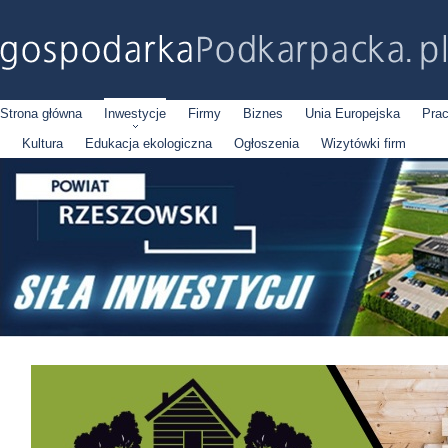
Strona główna
Inwestycje
Firmy
Biznes
Unia Europejska
Pra
Kultura
Edukacja ekologiczna
Ogłoszenia
Wizytówki firm