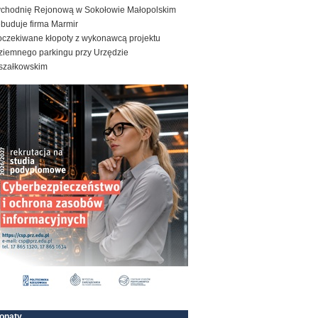
ychodnię Rejonową w Sokołowie Małopolskim
ebuduje firma Marmir
oczekiwane kłopoty z wykonawcą projektu
ziemnego parkingu przy Urzędzie
szałkowskim
onaty