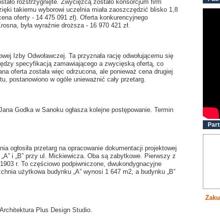
stało rozstrzygnięte. Zwycięzcą zostało konsorcjum firm
ęki takiemu wyborowi uczelnia miała zaoszczędzić blisko 1,8
 cena oferty - 14 475 091 zł). Oferta konkurencyjnego
rosna, była wyraźnie droższa - 16 970 421 zł.
jowej Izby Odwoławczej. Ta przyznała rację odwołującemu się
iędzy specyfikacją zamawiającego a zwycięską ofertą, co
na oferta została więc odrzucona, ale ponieważ cena drugiej
itu, postanowiono w ogóle unieważnić cały przetarg.
 Jana Godka w Sanoku ogłasza kolejne postępowanie. Termin
Part
ia ogłosiła przetarg na opracowanie dokumentacji projektowej
„A” i „B” przy ul. Mickiewicza. Oba są zabytkowe. Pierwszy z
w 1903 r. To częściowo podpiwniczone, dwukondygnacyjne
chnia użytkowa budynku „A” wynosi 1 647 m2, a budynku „B”
Zaku
rchitektura Plus Design Studio.