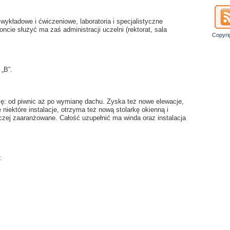
wykładowe i ćwiczeniowe, laboratoria i specjalistyczne
cie służyć ma zaś administracji uczelni (rektorat, sala
Copyri
 „B”.
ję: od piwnic aż po wymianę dachu. Zyska też nowe elewacje,
iektóre instalacje, otrzyma też nową stolarkę okienną i
czej zaaranżowane. Całość uzupełnić ma winda oraz instalacja
.