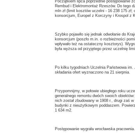
Początkiem lipca poprzednie postępowanie zo
Rembud i Elektromontaż Rzeszów. Do tego dzi
mln zł (limit kosztów uczelni - 16 238 175 zł;
konsorcjum, Europel z Korczyny i Krospol z K
Szybko pojawiło się jednak odwołanie do Kra
konsorcjum (poszło m.in. o rozbieżności pom
wpływało też na ostateczny kosztorys). Wygra
była wyższa od przyjętego przez uczelnię lim
Po kilku tygodniach Uczelnia Państwowa im.
składania ofert wyznaczono na 21 sierpnia.
Przypomnijmy, w połowie ubiegłego roku uczen
generalnego remontu dwóch swoich obiektów: 
nich został zbudowany w 1908 r., drugi zaś 
budynki z nieużytkowym poddaszem. Powierz
1 634 m2.
Postępowanie wygrała wrocławska pracownia A