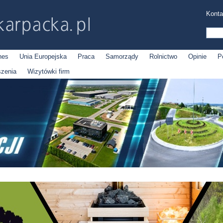
Konta
nes
Unia Europejska
Praca
Samorządy
Rolnictwo
Opinie
P
szenia
Wizytówki firm