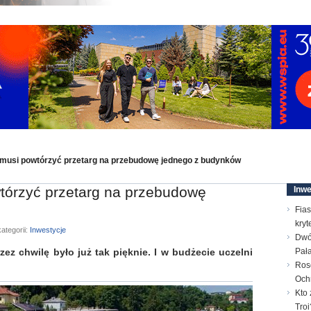
 musi powtórzyć przetarg na przebudowę jednego z budynków
tórzyć przetarg na przebudowę
Inwe
Fias
kry
ategorii:
Inwestycje
Dwó
z chwilę było już tak pięknie. I w budżecie uczelni
Pał
Ros
Och
Kto 
Troi