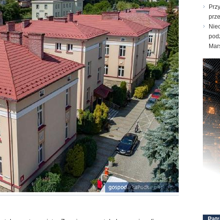
Prz
prz
Nie
pod
Mar
Patr