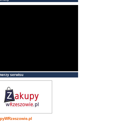
nerzy serwisu
pyWRzeszowie.pl