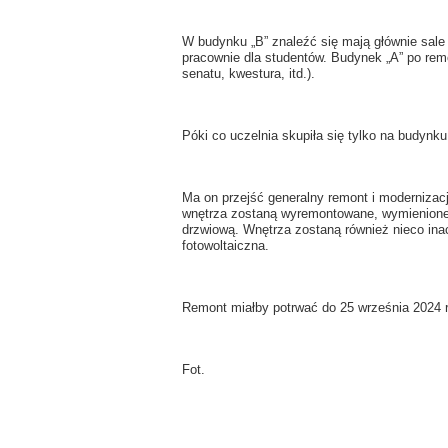
W budynku „B” znaleźć się mają głównie sale 
pracownie dla studentów. Budynek „A” po remon
senatu, kwestura, itd.).
Póki co uczelnia skupiła się tylko na budynku
Ma on przejść generalny remont i modernizac
wnętrza zostaną wyremontowane, wymienione n
drzwiową. Wnętrza zostaną również nieco ina
fotowoltaiczna.
Remont miałby potrwać do 25 września 2024 r
Fot.