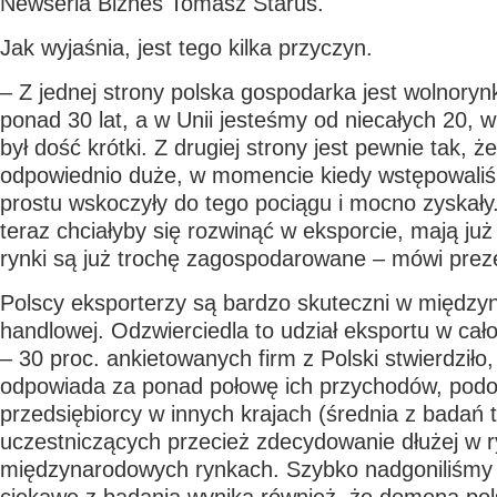
Newseria Biznes Tomasz Starus.
Jak wyjaśnia, jest tego kilka przyczyn.
– Z jednej strony polska gospodarka jest wolnory
ponad 30 lat, a w Unii jesteśmy od niecałych 20, 
był dość krótki. Z drugiej strony jest pewnie tak, że
odpowiednio duże, w momencie kiedy wstępowali
prostu wskoczyły do tego pociągu i mocno zyskały.
teraz chciałyby się rozwinąć w eksporcie, mają już 
rynki są już trochę zagospodarowane – mówi preze
Polscy eksporterzy są bardzo skuteczni w między
handlowej. Odzwierciedla to udział eksportu w cał
– 30 proc. ankietowanych firm z Polski stwierdziło,
odpowiada za ponad połowę ich przychodów, podo
przedsiębiorcy w innych krajach (średnia z badań t
uczestniczących przecież zdecydowanie dłużej w ry
międzynarodowych rynkach. Szybko nadgoniliśmy 