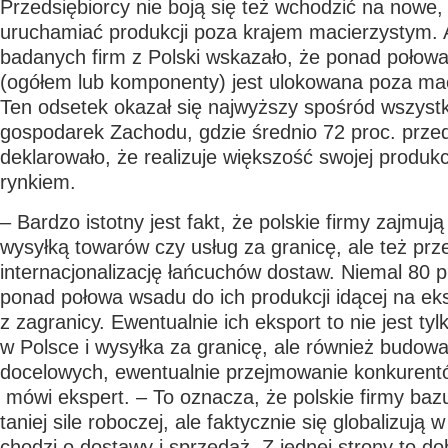
Przedsiębiorcy nie boją się też wchodzić na nowe,
uruchamiać produkcji poza krajem macierzystym. 
badanych firm z Polski wskazało, że ponad połowa 
(ogółem lub komponenty) jest ulokowana poza ma
Ten odsetek okazał się najwyższy spośród wszyst
gospodarek Zachodu, gdzie średnio 72 proc. przed
deklarowało, że realizuje większość swojej produk
rynkiem.
– Bardzo istotny jest fakt, że polskie firmy zajmują 
wysyłką towarów czy usług za granicę, ale też prz
internacjonalizację łańcuchów dostaw. Niemal 80 p
ponad połowa wsadu do ich produkcji idącej na ek
z zagranicy. Ewentualnie ich eksport to nie jest ty
w Polsce i wysyłka za granicę, ale również budowa
docelowych, ewentualnie przejmowanie konkurent
mówi ekspert. – To oznacza, że polskie firmy bazuj
taniej sile roboczej, ale faktycznie się globalizują w 
chodzi o dostawy i sprzedaż. Z jednej strony to d