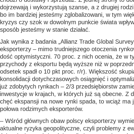
dojrzewają i wykorzystują szanse, a z drugiej rodz
bo im bardziej jesteśmy zglobalizowani, w tym wi
kryzys czy szok w dowolnym punkcie świata wpływa 
sposób jesteśmy w stanie działać.
Jak wynika z badania „Allianz Trade Global Survey
eksporterzy – mimo trudniejszego otoczenia rynk
dość optymistyczni. 70 proc. z nich ocenia, że w t
przychody z eksportu będą wyższe niż w poprzedn
odsetek spadł o 10 pkt proc. r/r). Większość skupi
konsolidacji dotychczasowych osiągnięć i optymali
już zdobytych rynkach – 2/3 przedsiębiorstw zami
inwestycje w krajach, w których już są obecne. Z d
chęć ekspansji na nowe rynki spada, to wciąż ma j
połowa rodzimych eksporterów.
– Wśród głównych obaw polscy eksporterzy wymie
aktualne ryzyka geopolityczne, czyli problemy z 