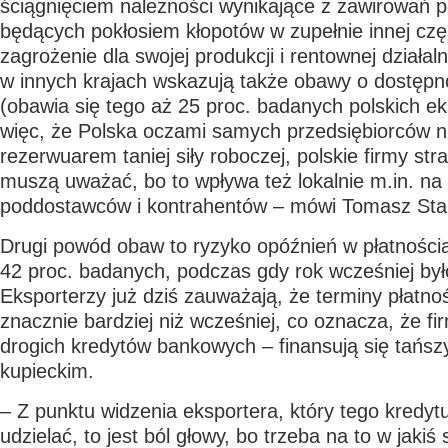
ściągnięciem należności wynikające z zawirowań p
będących pokłosiem kłopotów w zupełnie innej czę
zagrożenie dla swojej produkcji i rentownej działaln
w innych krajach wskazują także obawy o dostęp
(obawia się tego aż 25 proc. badanych polskich e
więc, że Polska oczami samych przedsiębiorców nie
rezerwuarem taniej siły roboczej, polskie firmy strac
muszą uważać, bo to wpływa też lokalnie m.in. na 
poddostawców i kontrahentów – mówi Tomasz Sta
Drugi powód obaw to ryzyko opóźnień w płatności
42 proc. badanych, podczas gdy rok wcześniej był
Eksporterzy już dziś zauważają, że terminy płatnoś
znacznie bardziej niż wcześniej, co oznacza, że fi
drogich kredytów bankowych – finansują się tańs
kupieckim.
– Z punktu widzenia eksportera, który tego kredyt
udzielać, to jest ból głowy, bo trzeba na to w jakiś