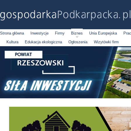
Strona główna
Inwestycje
Firmy
Biznes
Unia Europejska
Pra
Kultura
Edukacja ekologiczna
Ogłoszenia
Wizytówki firm