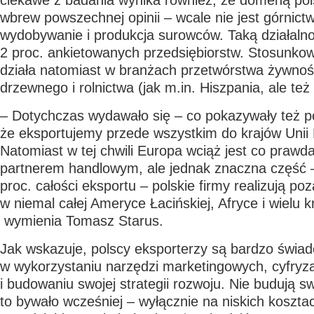
ciekawe z badania wynika również, że domeną pol
wbrew powszechnej opinii – wcale nie jest górnict
wydobywanie i produkcja surowców. Taką działalno
2 proc. ankietowanych przedsiębiorstw. Stosunko
działa natomiast w branżach przetwórstwa żywnoś
drzewnego i rolnictwa (jak m.in. Hiszpania, ale też
– Dotychczas wydawało się – co pokazywały też p
że eksportujemy przede wszystkim do krajów Unii 
Natomiast w tej chwili Europa wciąż jest co pra
partnerem handlowym, ale jednak znaczna część – 
proc. całości eksportu – polskie firmy realizują p
w niemal całej Ameryce Łacińskiej, Afryce i wielu kr
wymienia Tomasz Starus.
Jak wskazuje, polscy eksporterzy są bardzo świad
w wykorzystaniu narzędzi marketingowych, cyfryza
i budowaniu swojej strategii rozwoju. Nie budują sw
to bywało wcześniej – wyłącznie na niskich kosztac