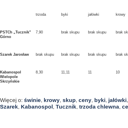
trzoda
byki
jałówki
krowy
PSTCh „Tucznik”
7,90
brak skupu
brak skupu
brak s
Górno
Szarek Jarosław
brak skupu
brak skupu
brak skupu
brak s
Kabanospol
8,30
11,11
11
10
Wielopole
Skrzyńskie
Więcej o:
świnie
,
krowy
,
skup
,
ceny
,
byki
,
jałówki
Szarek
,
Kabanospol
,
Tucznik
,
trzoda chlewna
,
c