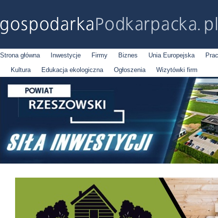
Strona główna
Inwestycje
Firmy
Biznes
Unia Europejska
Pra
Kultura
Edukacja ekologiczna
Ogłoszenia
Wizytówki firm