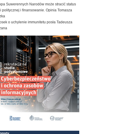
opa Suwerennych Narodów może stracić status
ii politycznej i finansowanie. Opinia Tomasza
zka
osek o uchylenie immunitetu posła Tadeusza
zana
onaty