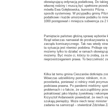
obowiązującą ordynacją podatkową. Do takieg
własnej rodziny i muszą być spełnione przesł
mówiła Ewa Gołębiowska, burmistrz Pilzna. -
sposób systemowy. W przypadku gminy Pilzno
podatkowe i każde umorzenie podatku to mnie
1000 postępowań i mniejsza subwencja za 2 
Pamiętacie państwo głośną sprawę wyborów ko
Rząd wówczas namawiał do przekazywania sp
zarządu komisarycznego. Tak nas wtedy stras
ta sytuacja jest również podobna. Próbuje się
możemy tylko to działać w ramach obowiązując
możemy. Być może ci, którzy to zrobią, za 
nieprzestrzeganiem prawa. To bezczelność ze
Kilka lat temu gmina Cieszanów dotknięta zos
Wówczas udzieliliśmy pomoc rolnikom, m.in. u
przesłanka, ponieważ ci rolnicy mieli przymuso
podstawa prawna. Po pandemii mieliśmy spotk
problemach i o fakcie, że uszczupliliśmy prz
potraktować jako klęskę żywiołową i rekompen
Krzysztof Ardanowski powiedział, że niech się
szukają pieniędzy. Może niech teraz minister 
zadania na samorząd – stwierdzał Zdzisław 