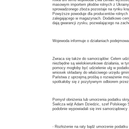
masowym importem płodów rolnych z Ukrainy, 
sprowadzonego zboża pozostaje na rynku kra
Powyższe powoduje dla producentów rolnych 
zalegającego w magazynach. Dodatkowo ceny o
dają gwarancji zysku, pozwalającego na zach
Wojewoda informuje o działaniach podejmowan
Zwraca się także do samorządów: Celem udzie
niezbędne są wielokierunkowe działania, w ty
pomocy mogłoby być udzielenie ulg w podatku 
wniosek składany do właściwego urzędu gmi
Państwa z uprzejmą prośbą o rozważenie możli
spotkałoby się z pozytywnym odbiorem przez 
Pomysł obniżenia lub umorzenia podatku skr
Świlcza wójt Adam Dziedzic, szef Polskiego
podobnie wypowiadali się inni samorządowcy
- Rozłożenie na raty bądź umorzenie podatku