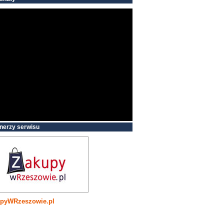
nerzy serwisu
pyWRzeszowie.pl