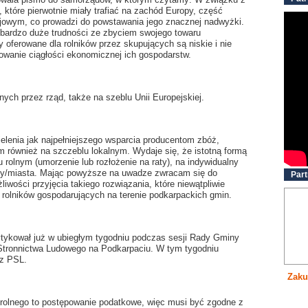
które pierwotnie miały trafiać na zachód Europy, część
jowym, co prowadzi do powstawania jego znacznej nadwyżki.
bardzo duże trudności ze zbyciem swojego towaru
ferowane dla rolników przez skupujących są niskie i nie
owanie ciągłości ekonomicznej ich gospodarstw.
ych przez rząd, także na szeblu Unii Europejskiej.
lenia jak najpełniejszego wsparcia producentom zbóż,
m również na szczeblu lokalnym. Wydaje się, że istotną formą
rolnym (umorzenie lub rozłożenie na raty), na indywidualny
ny/miasta. Mając powyższe na uwadze zwracam się do
Part
wości przyjęcia takiego rozwiązania, które niewątpliwie
rolników gospodarujących na terenie podkarpackich gmin.
ytykował już w ubiegłym tygodniu podczas sesji Rady Gminy
 Stronnictwa Ludowego na Podkarpaciu. W tym tygodniu
 z PSL.
Zaku
 rolnego to postępowanie podatkowe, więc musi być zgodne z