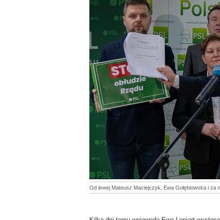
Od lewej Mateusz Maciejczyk, Ewa Gołębiowska i za n
Kilka dni temu wojewoda Ewa Leniart wysto