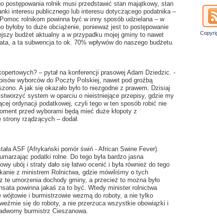
o postępowania rolnik musi przedstawić stan majątkowy, stan
anki interesu publicznego lub interesu dotyczącego podatnika –
 Pomoc rolnikom powinna być w inny sposób udzielana – w
 byłoby to duże obciążenie, ponieważ jest to postępowanie
Copyri
jszy budżet aktualny a w przypadku mojej gminy to nawet
lata, a ta subwencja to ok. 70% wpływów do naszego budżetu.
pertowych? – pytał na konferencji prasowej Adam Dziedzic. -
isów wyborców do Poczty Polskiej, nawet pod groźbą
zono. A jak się okazało było to niezgodne z prawem. Dzisiaj
 stworzyć system w oparciu o nieistniejące przepisy, gdzie my
ej ordynacji podatkowej, czyli tego w ten sposób robić nie
moment przed wyborami będą mieć duże kłopoty z
 strony rządzących – dodał.
tała ASF (Afrykański pomór świń - African Swine Fever).
marzając podatki rolne. Do tego była bardzo jasna
wy ubój i straty dało się łatwo ocenić i była również do tego
anie z ministrem Rolnictwa, gdzie mówiliśmy o tych
ez te umorzenia dochody gminy, a przecież to można było
sata powinna jakaś za to być. Wtedy minister rolnictwa
 wójtowie i burmistrzowie wezmą do roboty, a nie tylko
weźmie się do roboty, a nie przerzuca wszystkie obowiązki i
Zadworny burmistrz Cieszanowa.