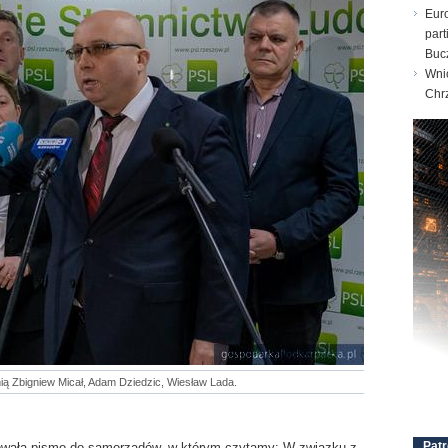
Eur
part
Buc
Wni
Chr
ią Zbigniew Micał, Adam Dziedzic, Wiesław Lada.
Patr
sowała pismo do samorządów, w którym czytamy: W związku z