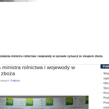
iałania ministra rolnictwa i wojewody w sprawie sytuacji ze skupem zboża
 ministra rolnictwa i wojewody w
Poli
m zboża
Woj
sąd
ategorii:
Polityka
Obr
Spr
Rozł
Pod
Pos
rol