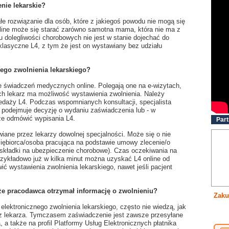
enie lekarskie?
ałe rozwiązanie dla osób, które z jakiegoś powodu nie mogą się
online może się starać zarówno samotna mama, która nie ma z
u dolegliwości chorobowych nie jest w stanie dojechać do
klasyczne L4, z tym że jest on wystawiany bez udziału
nego zwolnienia lekarskiego?
e świadczeń medycznych online. Polegają one na e-wizytach,
ych lekarz ma możliwość wystawienia zwolnienia. Należy
edaży L4. Podczas wspomnianych konsultacji, specjalista
 i podejmuje decyzję o wydaniu zaświadczenia lub - w
że odmówić wypisania L4.
Part
wiane przez lekarzy dowolnej specjalności. Może się o nie
dsiębiorca/osoba pracująca na podstawie umowy zlecenie/o
 składki na ubezpieczenie chorobowe). Czas oczekiwania na
zykładowo już w kilka minut można uzyskać L4 online od
 wystawienia zwolnienia lekarskiego, nawet jeśli pacjent
że pracodawca otrzymał informację o zwolnieniu?
Zaku
 elektronicznego zwolnienia lekarskiego, często nie wiedzą, jak
ez lekarza. Tymczasem zaświadczenie jest zawsze przesyłane
 a także na profil Platformy Usług Elektronicznych płatnika