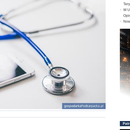
Tery
W Un
Opi
Nowe
Patr