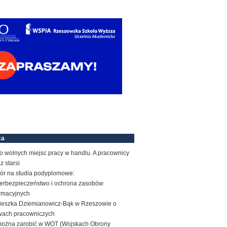
ca
o wolnych miejsc pracy w handlu. A pracownicy
z starsi
ór na studia podyplomowe:
erbezpieczeństwo i ochrona zasobów
ormacyjnych
ieszka Dziemianowicz-Bąk w Rzeszowie o
wach pracowniczych
 można zarobić w WOT (Wojskach Obrony