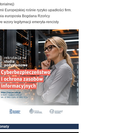
torialnej)
ii Europejskiej rośnie ryzyko upadłości firm.
nia europosła Bogdana Rzońcy
 wzory legitymacji emeryta-rencisty
onaty