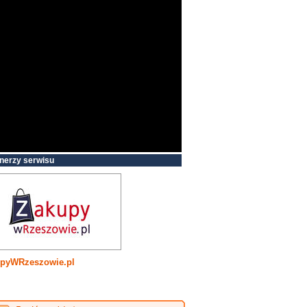
nerzy serwisu
pyWRzeszowie.pl