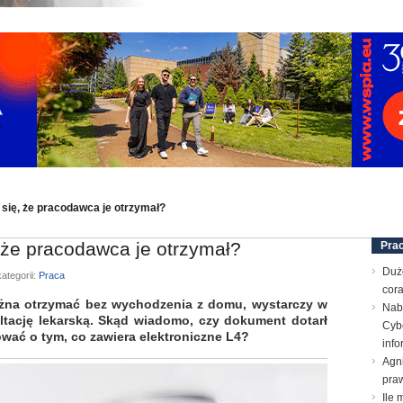
ć się, że pracodawca je otrzymał?
, że pracodawca je otrzymał?
Pra
Duż
ategorii:
Praca
cora
można otrzymać bez wychodzenia z domu, wystarczy w
Nab
ltację lekarską. Skąd wiadomo, czy dokument dotarł
Cyb
wać o tym, co zawiera elektroniczne L4?
inf
Agn
pra
Ile