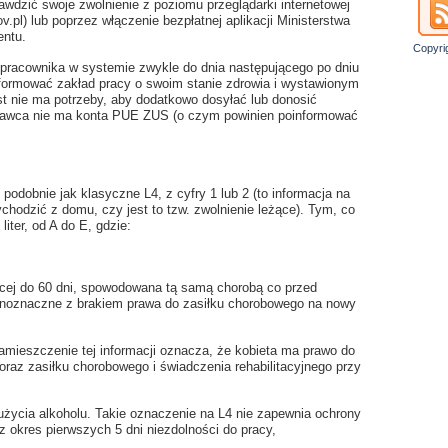
wdzić swoje zwolnienie z poziomu przeglądarki internetowej
v.pl) lub poprzez włączenie bezpłatnej aplikacji Ministerstwa
entu.
Copyri
e pracownika w systemie zwykle do dnia następującego po dniu
formować zakład pracy o swoim stanie zdrowia i wystawionym
st nie ma potrzeby, aby dodatkowo dosyłać lub donosić
dawca nie ma konta PUE ZUS (o czym powinien poinformować
 podobnie jak klasyczne L4, z cyfry 1 lub 2 (to informacja na
chodzić z domu, czy jest to tzw. zwolnienie leżące). Tym, co
liter, od A do E, gdzie:
jącej do 60 dni, spowodowana tą samą chorobą co przed
jednoznaczne z brakiem prawa do zasiłku chorobowego na nowy
Zamieszczenie tej informacji oznacza, że kobieta ma prawo do
raz zasiłku chorobowego i świadczenia rehabilitacyjnego przy
użycia alkoholu. Takie oznaczenie na L4 nie zapewnia ochrony
 okres pierwszych 5 dni niezdolności do pracy,