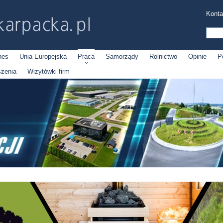
Konta
nes
Unia Europejska
Praca
Samorządy
Rolnictwo
Opinie
P
szenia
Wizytówki firm