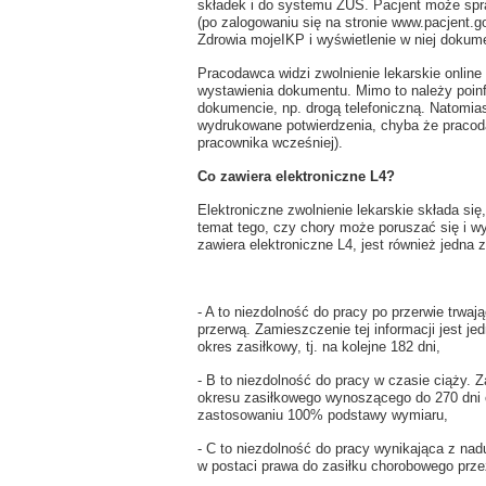
składek i do systemu ZUS. Pacjent może spra
(po zalogowaniu się na stronie www.pacjent.go
Zdrowia mojeIKP i wyświetlenie w niej dokum
Pracodawca widzi zwolnienie lekarskie onlin
wystawienia dokumentu. Mimo to należy poin
dokumencie, np. drogą telefoniczną. Natomia
wydrukowane potwierdzenia, chyba że praco
pracownika wcześniej).
Co zawiera elektroniczne L4?
Elektroniczne zwolnienie lekarskie składa się,
temat tego, czy chory może poruszać się i wy
zawiera elektroniczne L4, jest również jedna z 
- A to niezdolność do pracy po przerwie trwa
przerwą. Zamieszczenie tej informacji jest 
okres zasiłkowy, tj. na kolejne 182 dni,
- B to niezdolność do pracy w czasie ciąży. 
okresu zasiłkowego wynoszącego do 270 dni o
zastosowaniu 100% podstawy wymiaru,
- C to niezdolność do pracy wynikająca z nad
w postaci prawa do zasiłku chorobowego przez