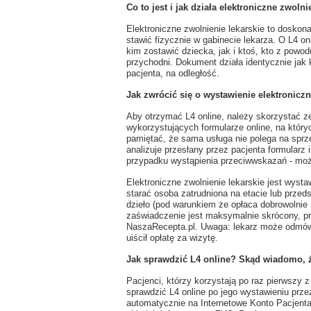
Co to jest i jak działa elektroniczne zwolni
Elektroniczne zwolnienie lekarskie to doskon
stawić fizycznie w gabinecie lekarza. O L4 
kim zostawić dziecka, jak i ktoś, kto z powod
przychodni. Dokument działa identycznie jak 
pacjenta, na odległość.
Jak zwrócić się o wystawienie elektronicz
Aby otrzymać L4 online, należy skorzystać z
wykorzystujących formularze online, na któr
pamiętać, że sama usługa nie polega na sprz
analizuje przesłany przez pacjenta formularz
przypadku wystąpienia przeciwwskazań - mo
Elektroniczne zwolnienie lekarskie jest wysta
starać osoba zatrudniona na etacie lub prze
dzieło (pod warunkiem że opłaca dobrowolnie
zaświadczenie jest maksymalnie skrócony, pr
NaszaRecepta.pl. Uwaga: lekarz może odmówić
uiścił opłatę za wizytę.
Jak sprawdzić L4 online? Skąd wiadomo, 
Pacjenci, którzy korzystają po raz pierwszy z
sprawdzić L4 online po jego wystawieniu prz
automatycznie na Internetowe Konto Pacjenta,