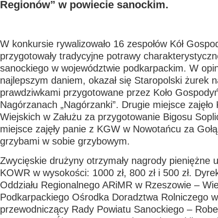
Regionów” w powiecie sanockim.
W konkursie rywalizowało 16 zespołów Kół Gospod
przygotowały tradycyjne potrawy charakterystyczn
sanockiego w województwie podkarpackim. W opini
najlepszym daniem, okazał się Staropolski żurek 
prawdziwkami przygotowane przez Koło Gospodyń
Nagórzanach „Nagórzanki”. Drugie miejsce zajęło
Wiejskich w Załużu za przygotowanie Bigosu Soplic
miejsce zajęły panie z KGW w Nowotańcu za Gołąb
grzybami w sobie grzybowym.
Zwycięskie drużyny otrzymały nagrody pieniężne
KOWR w wysokości: 1000 zł, 800 zł i 500 zł. Dyre
Oddziału Regionalnego ARiMR w Rzeszowie – Wies
Podkarpackiego Ośrodka Doradztwa Rolniczego w
przewodniczący Rady Powiatu Sanockiego – Rober