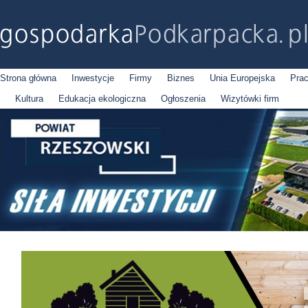
Strona główna
Inwestycje
Firmy
Biznes
Unia Europejska
Pra
Kultura
Edukacja ekologiczna
Ogłoszenia
Wizytówki firm