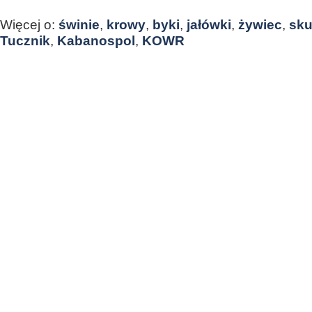
Więcej o:
świnie
,
krowy
,
byki
,
jałówki
,
żywiec
,
sk
Tucznik
,
Kabanospol
,
KOWR