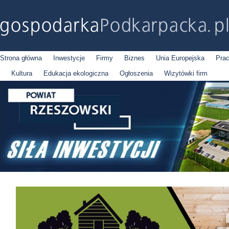
Strona główna
Inwestycje
Firmy
Biznes
Unia Europejska
Pra
Kultura
Edukacja ekologiczna
Ogłoszenia
Wizytówki firm