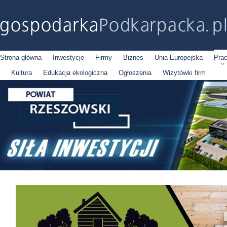
Strona główna
Inwestycje
Firmy
Biznes
Unia Europejska
Pra
Kultura
Edukacja ekologiczna
Ogłoszenia
Wizytówki firm