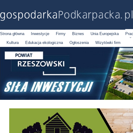
Strona główna
Inwestycje
Firmy
Biznes
Unia Europejska
Pra
Kultura
Edukacja ekologiczna
Ogłoszenia
Wizytówki firm