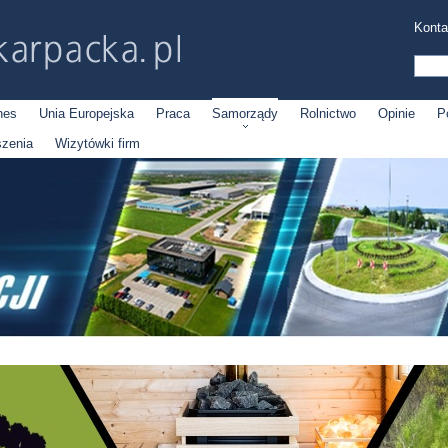
Konta
nes
Unia Europejska
Praca
Samorządy
Rolnictwo
Opinie
P
szenia
Wizytówki firm