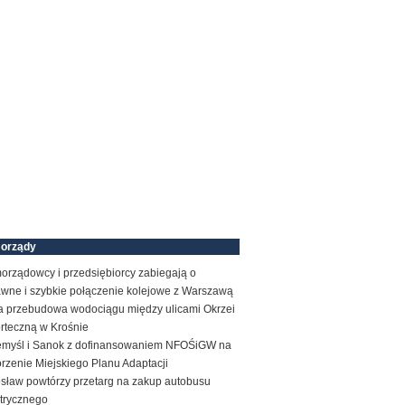
orządy
orządowcy i przedsiębiorcy zabiegają o
awne i szybkie połączenie kolejowe z Warszawą
a przebudowa wodociągu między ulicami Okrzei
orteczną w Krośnie
emyśl i Sanok z dofinansowaniem NFOŚiGW na
rzenie Miejskiego Planu Adaptacji
osław powtórzy przetarg na zakup autobusu
ktrycznego