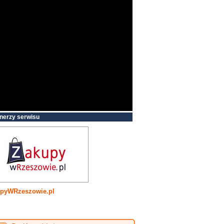
nerzy serwisu
pyWRzeszowie.pl