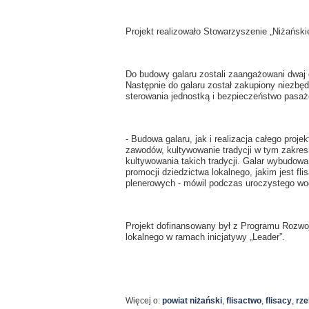
Projekt realizowało Stowarzyszenie „Niżańsk
Do budowy galaru zostali zaangażowani dwaj
Następnie do galaru został zakupiony niezb
sterowania jednostką i bezpieczeństwo pasaż
- Budowa galaru, jak i realizacja całego pro
zawodów, kultywowanie tradycji w tym zakresi
kultywowania takich tradycji. Galar wybudow
promocji dziedzictwa lokalnego, jakim jest fl
plenerowych - mówil podczas uroczystego wo
Projekt dofinansowany był z Programu Rozwo
lokalnego w ramach inicjatywy „Leader”.
Więcej o:
powiat niżański
,
flisactwo
,
flisacy
,
rze