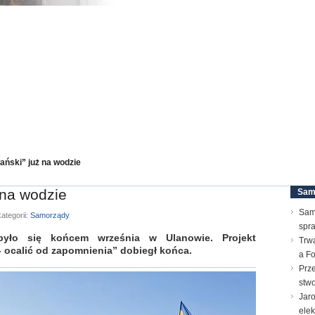
ański” już na wodzie
 na wodzie
Sam
Sam
ategorii:
Samorządy
spr
yło się końcem września w Ulanowie. Projekt
Trw
 - ocalić od zapomnienia” dobiegł końca.
a F
Prz
stwo
Jar
ele