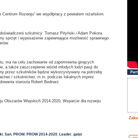
ie Centrum Rozwoju” we współpracy z powiatem niżańskim.
 doświadczeni szkutnicy: Tomasz Pityński i Adam Pokora.
ędny sprzęt i wyposażenie zapewniające możliwość sprawnego
erów.
jektu, ma na celu zachowanie od zapomnienia ginących
e, a także zaszczepienie wśród młodych ludzi pasji do
any przez szkutników będzie wykorzystywany na potrzeby
Part
isactwo i szkutnictwo, m.in. podczas lokalnych imprez
dowania starosta Robert Bednarz.
ju Obszarów Wiejskich 2014-2020, Wsparcie dla rozwoju
Zaku
ki
,
San
,
PROW
,
PROW 2014-2020
,
Leader
,
galar