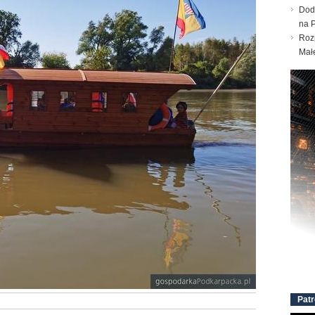
Dod
na 
Roz
Mał
Patr