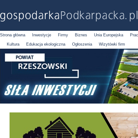
Strona główna
Inwestycje
Firmy
Biznes
Unia Europejska
Pra
Kultura
Edukacja ekologiczna
Ogłoszenia
Wizytówki firm