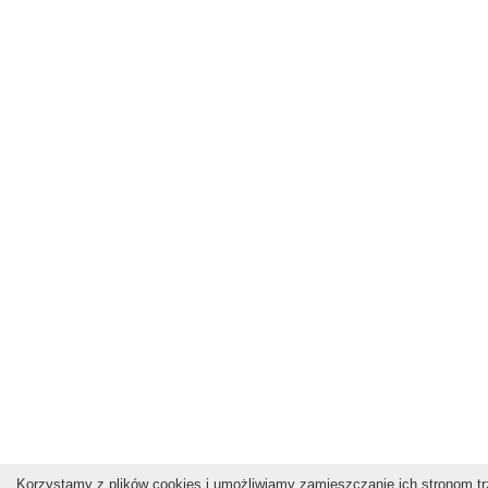
Korzystamy z plików cookies i umożliwiamy zamieszczanie ich stronom trz