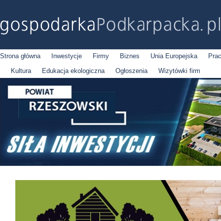
Strona główna
Inwestycje
Firmy
Biznes
Unia Europejska
Pra
Kultura
Edukacja ekologiczna
Ogłoszenia
Wizytówki firm