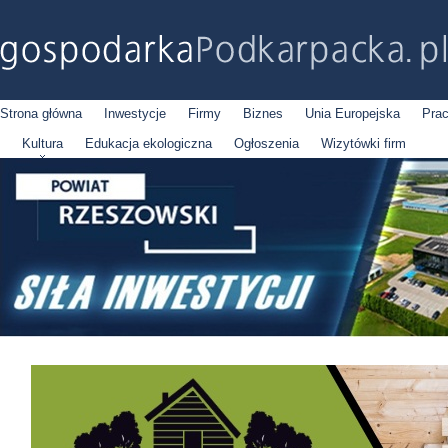
Strona główna
Inwestycje
Firmy
Biznes
Unia Europejska
Pra
Kultura
Edukacja ekologiczna
Ogłoszenia
Wizytówki firm