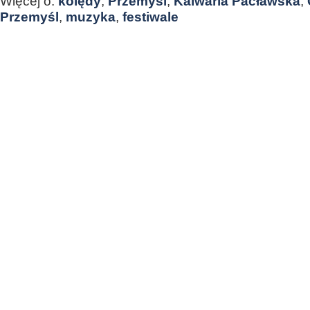
Więcej o:
kolędy
,
Przemyśl
,
Kalwaria Pacławska
,
Przemyśl
,
muzyka
,
festiwale