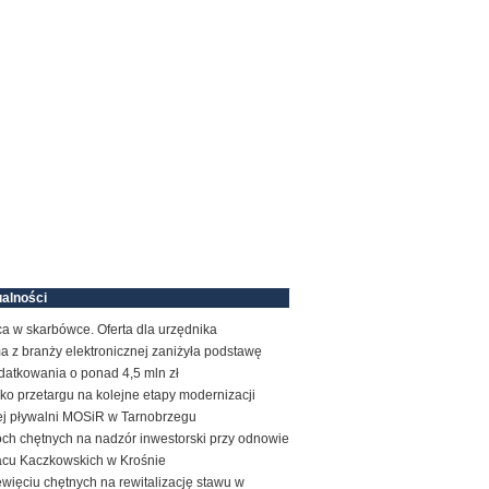
alności
a w skarbówce. Oferta dla urzędnika
a z branży elektronicznej zaniżyła podstawę
datkowania o ponad 4,5 mln zł
ko przetargu na kolejne etapy modernizacji
tej pływalni MOSiR w Tarnobrzegu
ch chętnych na nadzór inwestorski przy odnowie
acu Kaczkowskich w Krośnie
więciu chętnych na rewitalizację stawu w