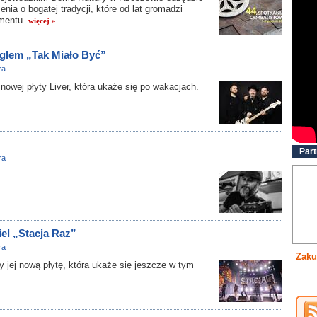
ia o bogatej tradycji, które od lat gromadzi
umentu.
więcej »
glem „Tak Miało Być”
ra
owej płyty Liver, która ukaże się po wakacjach.
Part
ra
iel „Stacja Raz”
ra
Zaku
jej nową płytę, która ukaże się jeszcze w tym