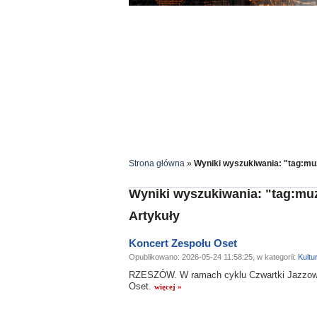
Strona główna
»
Wyniki wyszukiwania: "tag:m
Wyniki wyszukiwania: "tag:mu
Artykuły
Koncert Zespołu Oset
Opublikowano: 2026-05-24 11:58:25, w kategorii:
Kultu
RZESZÓW. W ramach cyklu Czwartki Jazzow
Oset.
więcej »