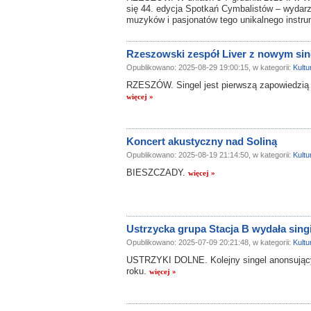
się 44. edycja Spotkań Cymbalistów – wydarzen
muzyków i pasjonatów tego unikalnego instr
Rzeszowski zespół Liver z nowym sin
Opublikowano: 2025-08-29 19:00:15, w kategorii:
Kultu
RZESZÓW. Singel jest pierwszą zapowiedzią n
więcej »
Koncert akustyczny nad Soliną
Opublikowano: 2025-08-19 21:14:50, w kategorii:
Kultu
BIESZCZADY.
więcej »
Ustrzycka grupa Stacja B wydała sing
Opublikowano: 2025-07-09 20:21:48, w kategorii:
Kultu
USTRZYKI DOLNE. Kolejny singel anonsujący 
roku.
więcej »