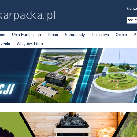
Konta
nes
Unia Europejska
Praca
Samorządy
Rolnictwo
Opinie
P
szenia
Wizytówki firm