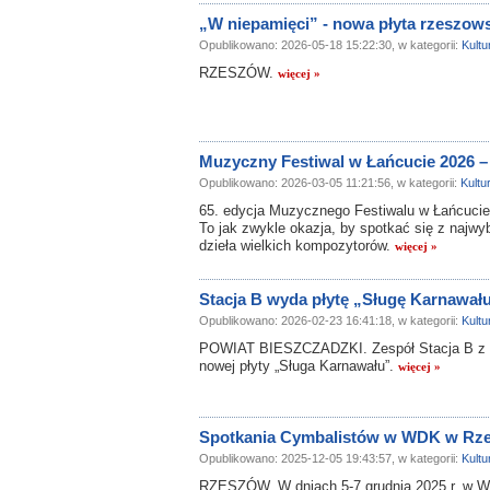
„W niepamięci” - nowa płyta rzeszows
Opublikowano: 2026-05-18 15:22:30, w kategorii:
Kultu
RZESZÓW.
więcej »
Muzyczny Festiwal w Łańcucie 2026 
Opublikowano: 2026-03-05 11:21:56, w kategorii:
Kultu
65. edycja Muzycznego Festiwalu w Łańcucie
To jak zwykle okazja, by spotkać się z najw
dzieła wielkich kompozytorów.
więcej »
Stacja B wyda płytę „Sługę Karnawał
Opublikowano: 2026-02-23 16:41:18, w kategorii:
Kultu
POWIAT BIESZCZADZKI. Zespół Stacja B z U
nowej płyty „Sługa Karnawału”.
więcej »
Spotkania Cymbalistów w WDK w Rz
Opublikowano: 2025-12-05 19:43:57, w kategorii:
Kultu
RZESZÓW. W dniach 5-7 grudnia 2025 r. w 