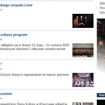
Zgł
kiego zespołu Liver
Ros
ra
Och
– zobacz program
ra
 odbędzie się w dniach 21 maja – 11 czerwca 2026.
ybitniejszymi artystami i odkrywać ponadczasowe
u”
ra
strzyk Dolnych zapowiedział na marzec premierę
eszowie
Patr
ra
Wojewódzkim Domu Kultury w Rzeszowie odbędzie