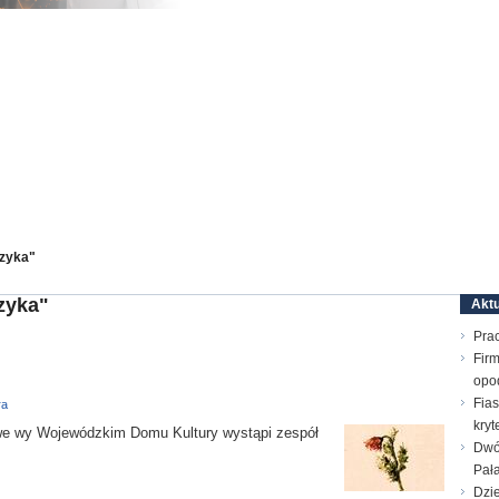
uzyka"
zyka"
Aktu
Prac
Firm
opo
Fias
ra
kry
e wy Wojewódzkim Domu Kultury wystąpi zespół
Dwó
Pał
Dzie