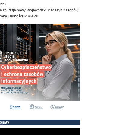
obniu
e zbuduje nowy Wojewódzki Magazyn Zasobów
rony Ludności w Mielcu
onaty