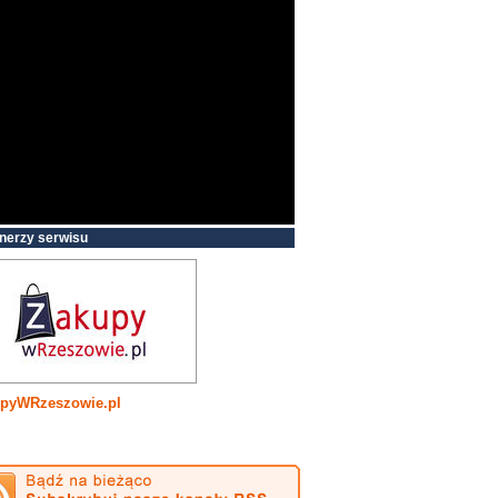
nerzy serwisu
pyWRzeszowie.pl