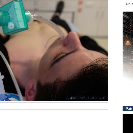
Pol
Patr