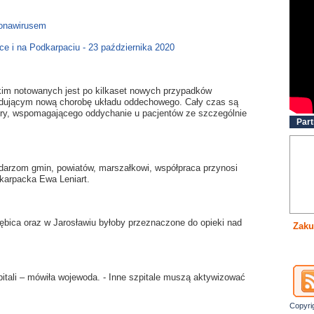
ronawirusem
ce i na Podkarpaciu - 23 października 2020
kim notowanych jest po kilkaset nowych przypadków
ującym nową chorobę układu oddechowego. Cały czas są
tory, wspomagającego oddychanie u pacjentów ze szczególnie
Part
darzom gmin, powiatów, marszałkowi, współpraca przynosi
karpacka Ewa Leniart.
ębica oraz w Jarosławiu byłoby przeznaczone do opieki nad
Zaku
itali – mówiła wojewoda. - Inne szpitale muszą aktywizować
Copyri