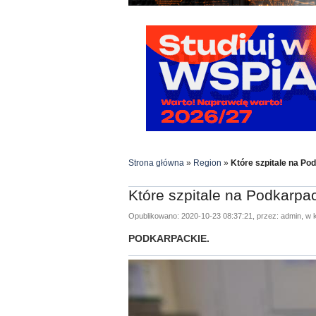
Strona główna
»
Region
»
Które szpitale na P
Które szpitale na Podkarp
Opublikowano: 2020-10-23 08:37:21, przez: admin, w k
PODKARPACKIE.