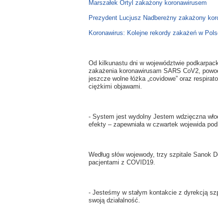
Marszałek Ortyl zakażony koronawirusem
Prezydent Lucjusz Nadbereżny zakażony ko
Koronawirus: Kolejne rekordy zakażeń w Pols
Od kilkunastu dni w województwie podkarpac
zakażenia koronawirusam SARS CoV2, powod
jeszcze wolne łóżka „covidowe” oraz respira
ciężkimi objawami.
- System jest wydolny Jestem wdzięczna wło
efekty – zapewniała w czwartek wojewida pod
Według słów wojewody, trzy szpitale Sanok D
pacjentami z COVID19.
- Jesteśmy w stałym kontakcie z dyrekcją szp
swoją działalność.