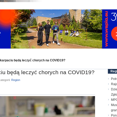
odkarpaciu będą leczyć chorych na COVID19?
aciu będą leczyć chorych na COVID19?
Reg
Pot
ategorii:
Region
Raj
Dzie
Zgł
MPG
Mus
gran
Pon