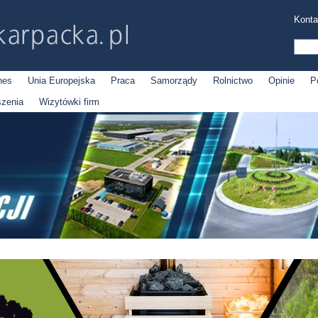
Konta
nes
Unia Europejska
Praca
Samorządy
Rolnictwo
Opinie
P
szenia
Wizytówki firm