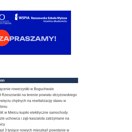
ion
rącenie rowerzystki w Boguchwale
d Rzeszowski na terenie powiatu strzyżowskiego
więciu chętnych na rewitalizację stawu w
obniu
K w Mielcu kupiło elektryczne samochody
zle uchowca i ząb kaszalota zatrzymane na
icy
ad 3 tysiące nowych mieszkań powstanie w