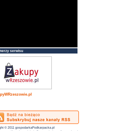
nerzy serwisu
pyWRzeszowie.pl
ght © 2011 gospodarkaPodkarpacka.pl