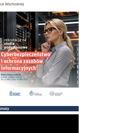
sce Wschodniej
onaty