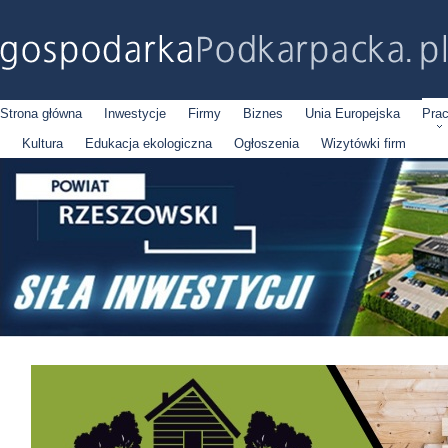
Strona główna
Inwestycje
Firmy
Biznes
Unia Europejska
Pra
Kultura
Edukacja ekologiczna
Ogłoszenia
Wizytówki firm