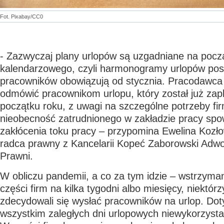
Fot. Pixabay/CC0
- Zazwyczaj plany urlopów są uzgadniane na pocz
kalendarzowego, czyli harmonogramy urlopów po
pracowników obowiązują od stycznia. Pracodawca
odmówić pracownikom urlopu, który został już za
początku roku, z uwagi na szczególne potrzeby fir
nieobecność zatrudnionego w zakładzie pracy sp
zakłócenia toku pracy – przypomina Ewelina Kozł
radca prawny z Kancelarii Kopeć Zaborowski Adwo
Prawni.
W obliczu pandemii, a co za tym idzie – wstrzyman
części firm na kilka tygodni albo miesięcy, niektó
zdecydowali się wysłać pracowników na urlop. Dot
wszystkim zaległych dni urlopowych niewykorzyst