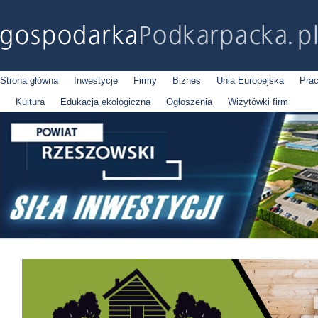
Strona główna
Inwestycje
Firmy
Biznes
Unia Europejska
Pra
Kultura
Edukacja ekologiczna
Ogłoszenia
Wizytówki firm