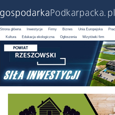
Strona główna
Inwestycje
Firmy
Biznes
Unia Europejska
Pra
Kultura
Edukacja ekologiczna
Ogłoszenia
Wizytówki firm