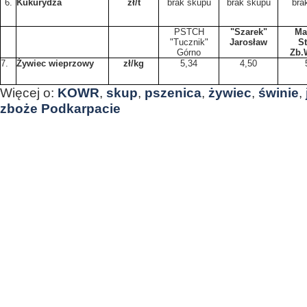
6.
Kukurydza
zł/t
brak skupu
brak skupu
bra
PSTCH
"Szarek"
Ma
"Tucznik"
Jarosław
St
Górno
Zb.
7.
Żywiec wieprzowy
zł/kg
5,34
4,50
Więcej o:
KOWR
,
skup
,
pszenica
,
żywiec
,
świnie
,
zboże Podkarpacie