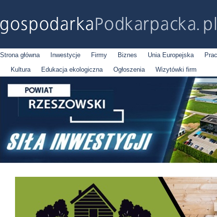
Strona główna
Inwestycje
Firmy
Biznes
Unia Europejska
Pra
Kultura
Edukacja ekologiczna
Ogłoszenia
Wizytówki firm