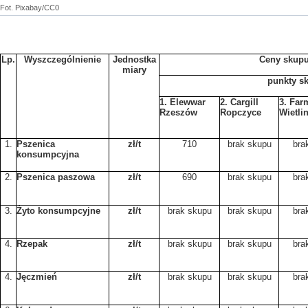
Fot. Pixabay/CC0
Lp.
Wyszczególnienie
Jednostka
Ceny skupu
miary
punkty s
1. Elewwar
2. Cargill
3. Far
Rzeszów
Ropczyce
Wietlin
1.
Pszenica
zł/t
710
brak skupu
bra
konsumpcyjna
2.
Pszenica paszowa
zł/t
690
brak skupu
bra
3.
Żyto konsumpcyjne
zł/t
brak skupu
brak skupu
bra
4.
Rzepak
zł/t
brak skupu
brak skupu
bra
4.
Jęczmień
zł/t
brak skupu
brak skupu
bra