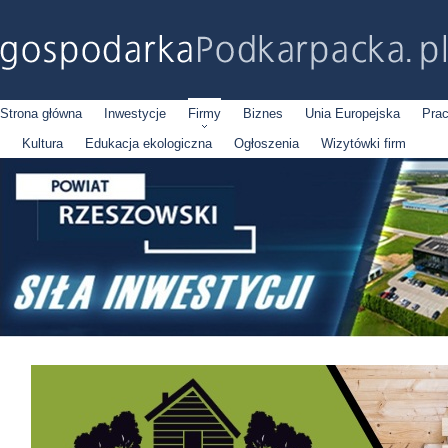
Strona główna
Inwestycje
Firmy
Biznes
Unia Europejska
Pra
Kultura
Edukacja ekologiczna
Ogłoszenia
Wizytówki firm