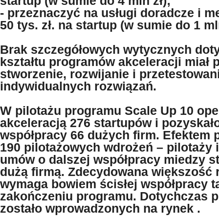
startup (w sumie do 4 mln zł);
- przeznaczyć na usługi doradcze i 
50 tys. zł. na startup (w sumie do 1 mln
Brak szczegółowych wytycznych dot
kształtu programów akceleracji miał 
stworzenie, rozwijanie i przetestowan
indywidualnych rozwiązań.
W pilotażu programu Scale Up 10 ope
akceleracją 276 startupów i pozyskał
współpracy 66 dużych firm. Efektem p
190 pilotażowych wdrożeń – pilotaży i
umów o dalszej współpracy miedzy s
dużą firmą. Zdecydowana większość 
wymaga bowiem ścisłej współpracy t
zakończeniu programu. Dotychczas 
zostało wprowadzonych na rynek .