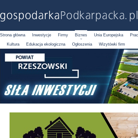
Strona główna
Inwestycje
Firmy
Biznes
Unia Europejska
Pra
Kultura
Edukacja ekologiczna
Ogłoszenia
Wizytówki firm