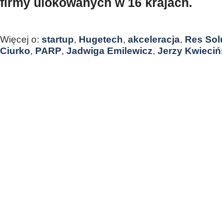
firmy ulokowanych w 16 krajach.
Więcej o:
startup
,
Hugetech
,
akceleracja
,
Res Sol
Ciurko
,
PARP
,
Jadwiga Emilewicz
,
Jerzy Kwieciń