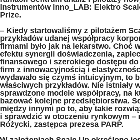
instrumentów inno_LAB: Elektro Scal
Prize.
– Kiedy startowaliśmy z pilotażem Sc
przykładów udanej współpracy korpor
firmami było jak na lekarstwo. Choć 
efektu synergii doświadczenia, zaple
finansowego i szerokiego dostępu do
firm z innowacyjnością i elastycznoś
wydawało się czymś intuicyjnym, to 
właściwych przykładów. Nie istniały 
sprawdzone modele współpracy, na k
bazować kolejne przedsiębiorstwa. S
między innymi po to, aby takie rozwi
i sprawdzić w otoczeniu rynkowym – 
Różycki, zastępca prezesa PARP.
W założeniach Scale Up określono je