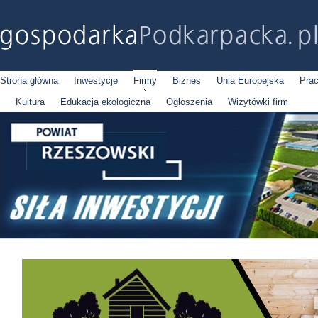
Strona główna
Inwestycje
Firmy
Biznes
Unia Europejska
Pra
Kultura
Edukacja ekologiczna
Ogłoszenia
Wizytówki firm