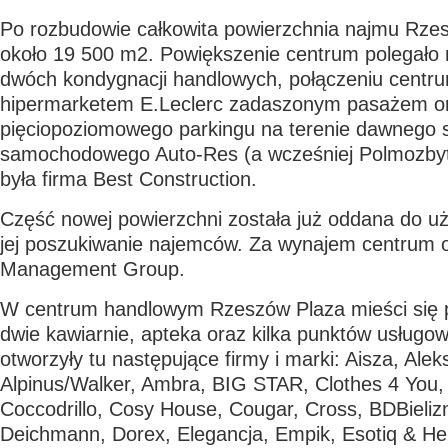
Po rozbudowie całkowita powierzchnia najmu Rze
około 19 500 m
2
. Powiększenie centrum polegało
dwóch kondygnacji handlowych, połączeniu centr
hipermarketem E.Leclerc zadaszonym pasażem o
pięciopoziomowego parkingu na terenie dawnego 
samochodowego Auto-Res (a wcześniej Polmozby
była firma Best Construction.
Część nowej powierzchni została już oddana do uż
jej poszukiwanie najemców. Za wynajem centrum
Management Group.
W centrum handlowym Rzeszów Plaza mieści się 
dwie kawiarnie, apteka oraz kilka punktów usługo
otworzyły tu następujące firmy i marki: Aisza, Alek
Alpinus/Walker, Ambra, BIG STAR, Clothes 4 Yo
Coccodrillo, Cosy House, Cougar, Cross, BDBieliz
Deichmann, Dorex, Elegancja, Empik, Esotiq & He