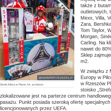
także z butami
outletowych, 
Mexx, Villa, 
Zara, Bershka
Tom Taylor, 
Morgan, Siné
Carling. Na kl
nawet do 80% 
Sklep zajmuje
m
2
.
W związku z 
Europy w Piłc
w Rzeszów Pl
Strefa Kibica w Plazie, fot. archiwum
stoisko „Stref
zlokalizowane jest na parterze centrum handlowe
pasażu. Punkt posiada szeroką ofertę specjalnyc
licencjonowanych przez UEFA.