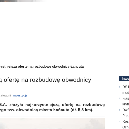
ystniejszą ofertę na rozbudowę obwodnicy Łańcuta
ą ofertę na rozbudowę obwodnicy
Inwe
DS N
mod
ategorii:
Inwestycje
Fias
. złożyła najkorzystniejszą ofertę na rozbudowę
kry
o tzw. obwodnicą miasta Łańcuta (dł. 5,8 km).
Dwó
Pał
Ros
Och