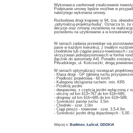
Wykonawca zaoferował zrealizowanie inwestycj
Podpisanie umowy będzie możliwe w przypadk
należytego wykonania umowy.
Rozbudowa drogi krajowej nr 94, tzw. obwodn
„optymalizuj-projektuj-buduj”. Oznacza to,
decyzje oraz zmianę zezwolenia na realizację
pozwoleniu na użytkowanie a w konsekwencji 
W ramach zadania przewiduje się pozostawien
pasie w każdym kierunku), z trwałym rozdzie
chodników lub ciągów pieszo-rowerowych i z
skrzyżowań jednopoziomowych w formie rond
(łącznik do autostrady A4). Ponadto zostaną 
Piłsudskiego, ul. Kościuszki, drogą powiatow
W ramach optymalizacji rozwiązań projektowy
- Klasa drogi - GP (główna ruchu przyspieszo
- Prędkość projektowa - 60 km/h
- Kategoria obciążenia ruchem: min. KR5
- Przekrój jezdni:
- dwupasowy, z częścią jezdni wyłączoną z ru
- uliczny od km 613+767 do km 616+685;
- drogowy od km 616+685 do km 619+589;
- Szerokość pasów ruchu: 3,5m
- Chodniki - szer. 2,0m
- Ciągi pieszo - rowerowe - szer. 3,5-4.0m
- Szerokość jezdni dróg dojazdowych - 5,00 -
Więcej o:
Budimex
,
Łańcut
,
GDDKiA