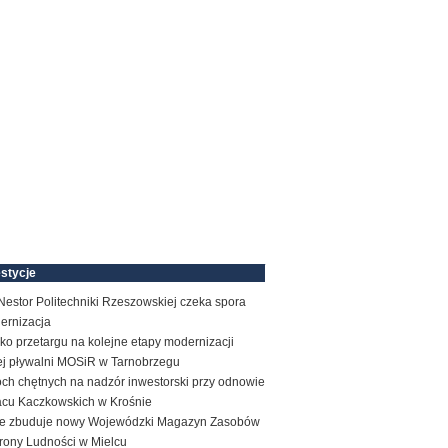
stycje
estor Politechniki Rzeszowskiej czeka spora
ernizacja
ko przetargu na kolejne etapy modernizacji
tej pływalni MOSiR w Tarnobrzegu
ch chętnych na nadzór inwestorski przy odnowie
acu Kaczkowskich w Krośnie
e zbuduje nowy Wojewódzki Magazyn Zasobów
rony Ludności w Mielcu