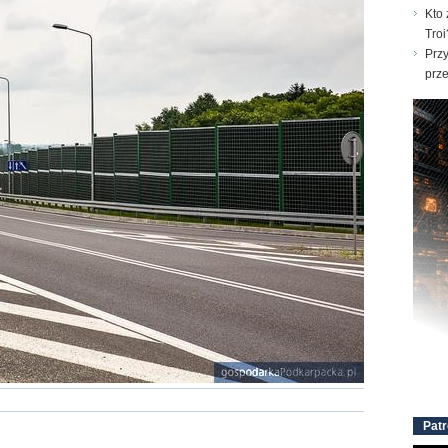
Kto 
Troi
Prz
prz
Patr