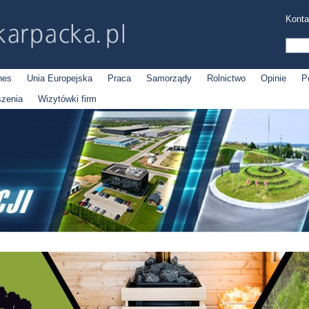
Konta
nes
Unia Europejska
Praca
Samorządy
Rolnictwo
Opinie
P
szenia
Wizytówki firm