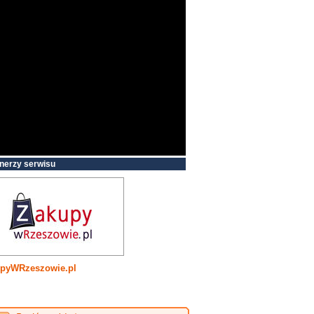
nerzy serwisu
pyWRzeszowie.pl