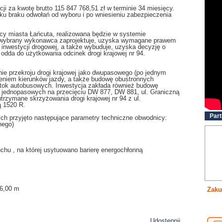
i za kwotę brutto 115 847 768,51 zł w terminie 34 miesięcy.
u braku odwołań od wyboru i po wniesieniu zabezpieczenia
icy miasta Łańcuta, realizowana będzie w systemie
 że wybrany wykonawca zaprojektuje, uzyska wymagane prawem
 inwestycji drogowej, a także wybuduje, uzyska decyzję o
odda do użytkowania odcinek drogi krajowej nr 94.
ie przekroju drogi krajowej jako dwupasowego (po jednym
leniem kierunków jazdy, a także budowę obustronnych
atok autobusowych. Inwestycja zakłada również budowę
 jednopasowych na przecięciu DW 877, DW 881, ul. Graniczną
utrzymane skrzyżowania drogi krajowej nr 94 z ul.
ą 1520 R.
Part
ch przyjęto następujące parametry techniczne obwodnicy:
nego)
chu , na której usytuowano barierę energochłonną
 6,00 m
Zaku
Udostępnij