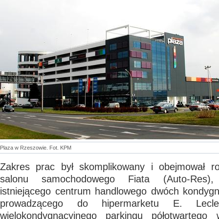
Plaza w Rzeszowie. Fot. KPM
Zakres prac był skomplikowany i obejmował roz
salonu samochodowego Fiata (Auto-Res)
istniejącego centrum handlowego dwóch kondygna
prowadzącego do hipermarketu E. Lecl
wielokondygnacyjnego parkingu półotwartego