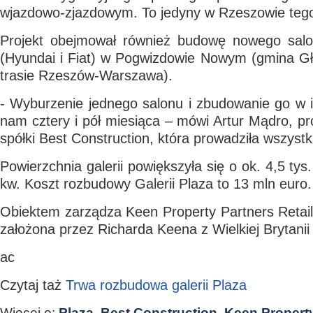
wjazdowo-zjazdowym. To jedyny w Rzeszowie tego
Projekt obejmował również budowę nowego sa
(Hyundai i Fiat) w Pogwizdowie Nowym (gmina Gł
trasie Rzeszów-Warszawa).
- Wyburzenie jednego salonu i zbudowanie go w 
nam cztery i pół miesiąca – mówi Artur Mądro, pr
spółki Best Construction, która prowadziła wszyst
Powierzchnia galerii powiększyła się o ok. 4,5 ty
kw. Koszt rozbudowy Galerii Plaza to 13 mln euro.
Obiektem zarządza Keen Property Partners Retai
założona przez Richarda Keena z Wielkiej Brytanii
ac
Czytaj taż
Trwa rozbudowa galerii Plaza
Więcej o:
Plaza
,
Best Construction
,
Keen Property