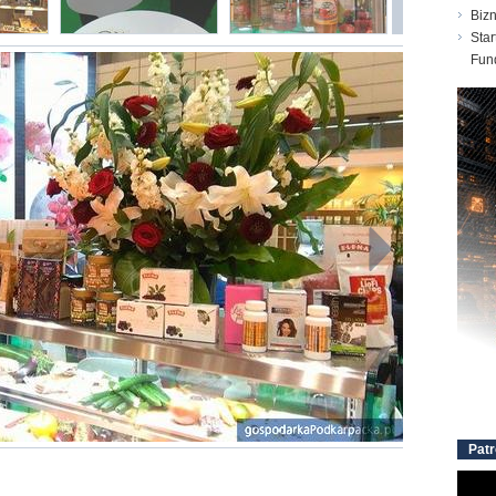
Biz
Star
Fun
Patr