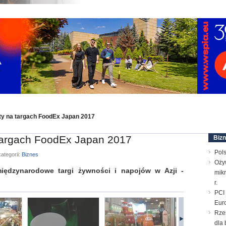
ty na targach FoodEx Japan 2017
targach FoodEx Japan 2017
Biz
Pols
ategorii:
Biznes
Oży
iędzynarodowe targi żywności i napojów w Azji -
mik
r.
PCI 
Euro
Rze
dla 