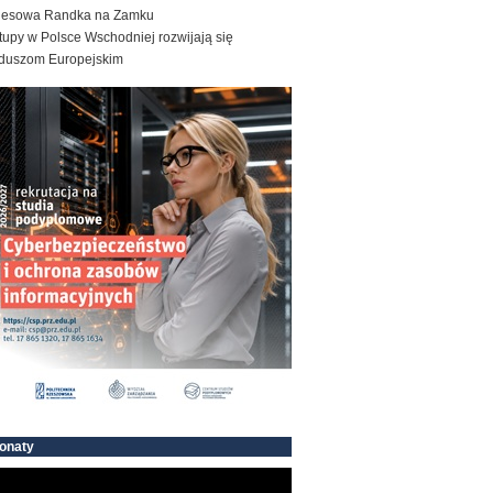
nesowa Randka na Zamku
tupy w Polsce Wschodniej rozwijają się
duszom Europejskim
onaty