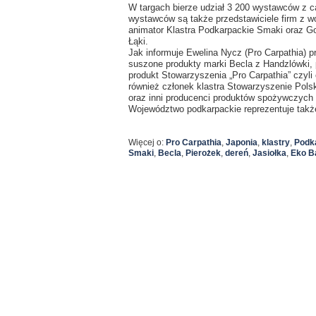
W targach bierze udział 3 200 wystawców z c
wystawców są także przedstawiciele firm z w
animator Klastra Podkarpackie Smaki oraz G
Łąki.
Jak informuje Ewelina Nycz (Pro Carpathia) 
suszone produkty marki Becla z Handzlówki, p
produkt Stowarzyszenia „Pro Carpathia” czyli
również członek klastra Stowarzyszenie Pols
oraz inni producenci produktów spożywczych 
Województwo podkarpackie reprezentuje takż
Więcej o:
Pro Carpathia
,
Japonia
,
klastry
,
Podk
Smaki
,
Becla
,
Pierożek
,
dereń
,
Jasiołka
,
Eko B