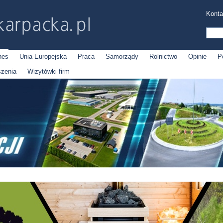
Konta
nes
Unia Europejska
Praca
Samorządy
Rolnictwo
Opinie
P
szenia
Wizytówki firm