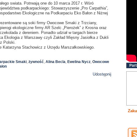
ałego swiata. Potrwają one do 10 marca 2017 r. Wśró
ojewództwa podkarpackiego: Stowarzyszenie „Pro Carpathia”,
ospodarstwo Ekologiczne na Podkarpaciu Eko Bałon z Niżnej
prezentowane są soki firmy Owocowe Smaki z Trzciany,
ierogi ekologiczne firmy AR Szelc „Pierożek” z Krosna oraz
 czekolada z dereniem. Ponadto udział w targach bierze
ka Ekologia z Warszawy czyli Zakład Mięsny Jasiołka z Dukli
z Polski.
e Katarzyna Stachowicz z Urzędu Marszałkowskiego.
arpackie Smaki
,
żywność
,
Alina Becla
,
Ewelina Nycz
,
Owocowe
Part
ałon
Udostępnij
Zaku