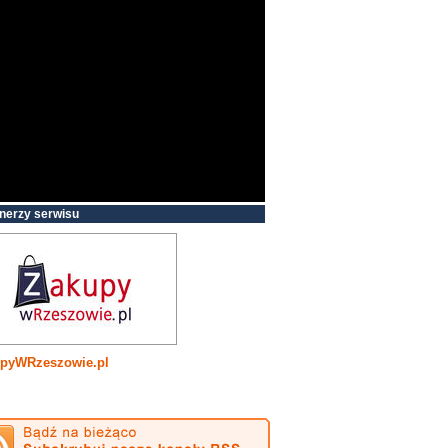
nerzy serwisu
pyWRzeszowie.pl