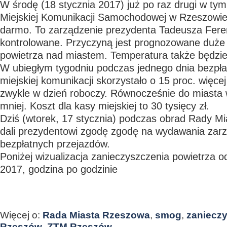
W środę (18 stycznia 2017) już po raz drugi w ty
Miejskiej Komunikacji Samochodowej w Rzeszowi
darmo. To zarządzenie prezydenta Tadeusza Feren
kontrolowane. Przyczyną jest prognozowane duże
powietrza nad miastem. Temperatura także będzie
W ubiegłym tygodniu podczas jednego dnia bezpła
miejskiej komunikacji skorzystało o 15 proc. więce
zwykle w dzień roboczy. Równocześnie do miasta 
mniej. Koszt dla kasy miejskiej to 30 tysięcy zł.
Dziś (wtorek, 17 stycznia) podczas obrad Rady M
dali prezydentowi zgodę zgodę na wydawania zar
bezpłatnych przejazdów.
Poniżej wizualizacja zanieczyszczenia powietrza o
2017, godzina po godzinie
Więcej o:
Rada Miasta Rzeszowa
,
smog
,
zaniecz
Rzeszów
,
ZTM Rzeszów