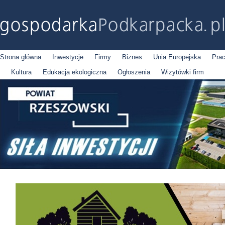
Strona główna
Inwestycje
Firmy
Biznes
Unia Europejska
Pra
Kultura
Edukacja ekologiczna
Ogłoszenia
Wizytówki firm