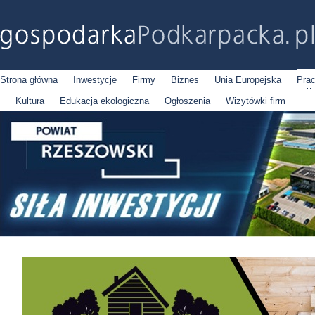
Strona główna
Inwestycje
Firmy
Biznes
Unia Europejska
Pra
Kultura
Edukacja ekologiczna
Ogłoszenia
Wizytówki firm