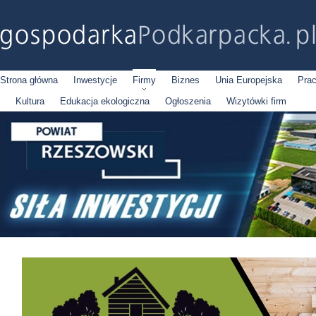
Strona główna
Inwestycje
Firmy
Biznes
Unia Europejska
Pra
Kultura
Edukacja ekologiczna
Ogłoszenia
Wizytówki firm