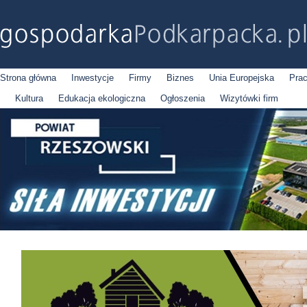
Strona główna
Inwestycje
Firmy
Biznes
Unia Europejska
Pra
Kultura
Edukacja ekologiczna
Ogłoszenia
Wizytówki firm