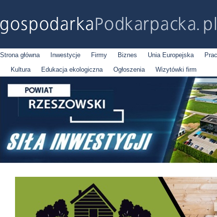
Strona główna
Inwestycje
Firmy
Biznes
Unia Europejska
Pra
Kultura
Edukacja ekologiczna
Ogłoszenia
Wizytówki firm