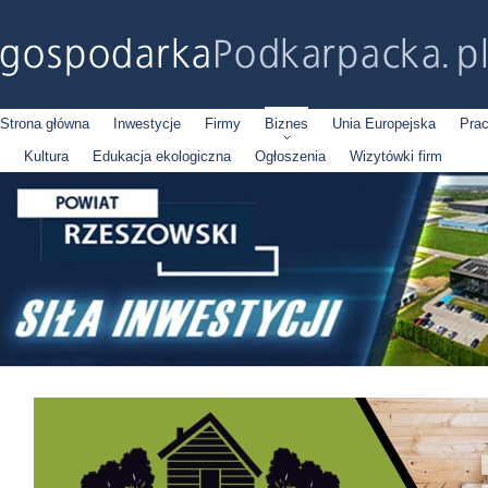
Strona główna
Inwestycje
Firmy
Biznes
Unia Europejska
Pra
Kultura
Edukacja ekologiczna
Ogłoszenia
Wizytówki firm