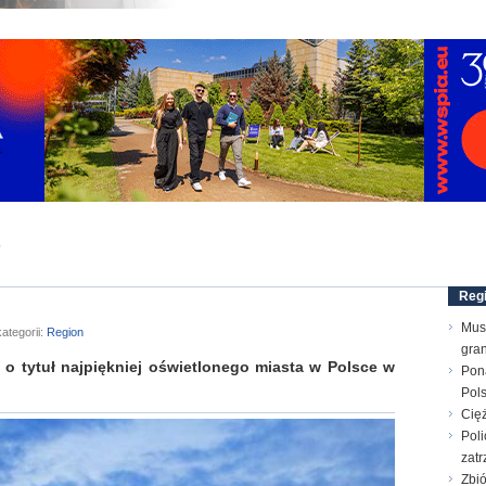
”
Reg
Mus
ategorii:
Region
gran
o tytuł najpiękniej oświetlonego miasta w Polsce w
Pon
Pol
Cięż
Poli
zatr
Zbi