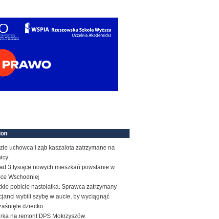
ion
zle uchowca i ząb kaszalota zatrzymane na
icy
ad 3 tysiące nowych mieszkań powstanie w
sce Wschodniej
kie pobicie nastolatka. Sprawca zatrzymany
cjanci wybili szybę w aucie, by wyciągnąć
zaśnięte dziecko
órka na remont DPS Mokrzyszów