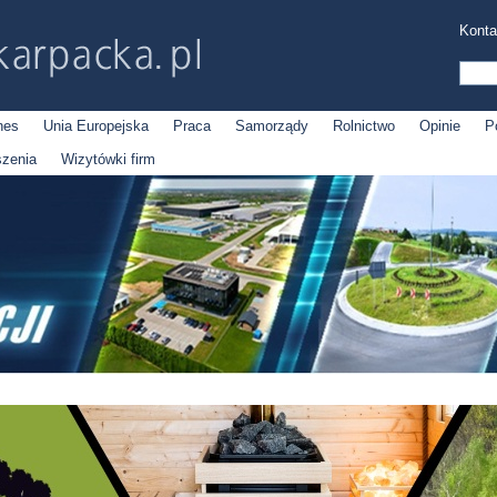
Konta
nes
Unia Europejska
Praca
Samorządy
Rolnictwo
Opinie
P
szenia
Wizytówki firm