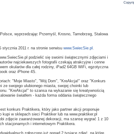
Copyri
 Polsce, wyprzedzając Przemyśl, Krosno, Tarnobrzeg, Stalowa
 stycznia 2011 r. na stronie serwisu
www.SwiecSie.pl
.
ww.SwiecSie.pl podzielić się swoimi świątecznymi zdjęciami i
autorów najciekawszych fotografii czekają atrakcyjne i cenne
awem okularów dla całej rodziny, iPad2 64GB WiFi, egzotyczna
ebook oraz iPhone 4S.
riach: "Moje Miasto", "Mój Dom", "KreAkcja!" oraz "Konkurs
i ze swojego ulubionego miasta, swojej choinki lub
onu. "KreAkcja!" to szansa na wykazanie się kreatywnością
malowanie światłem - każda forma oddania świątecznego
est konkurs Praktikera, który jako partner akcji proponuje
kupi w sklepach sieci Praktiker lub na www.praktiker.pl
robi zdjęcie zaaranżowanej dekoracji, ma szansę wygrać 1 z 10
h stacjonarnych i internetowym Praktikera.
ywidualnych zgłoszono już ponad 2 tysiące zdjęć, na które