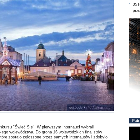
35 R
prz
Patr
onkursu "Świeć Się". W pierwszym internauci wybrali
ojego województwa. Do grona 16 wojewódzkich finalistów
, które zostało zgłoszone przez samych internautów i zdobyło