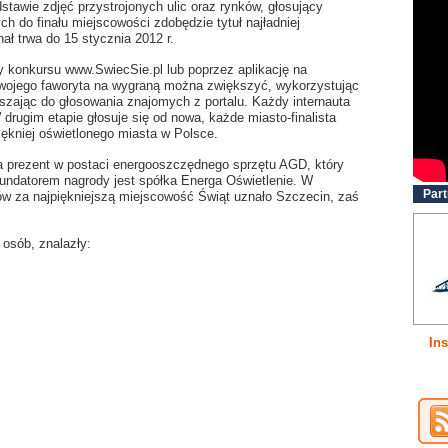
dstawie zdjęć przystrojonych ulic oraz rynków, głosujący
h do finału miejscowości zdobędzie tytuł najładniej
nał trwa do 15 stycznia 2012 r.
 konkursu www.SwiecSie.pl lub poprzez aplikację na
wojego faworyta na wygraną można zwiększyć, wykorzystując
zając do głosowania znajomych z portalu. Każdy internauta
rugim etapie głosuje się od nowa, każde miasto-finalista
iękniej oświetlonego miasta w Polsce.
a prezent w postaci energooszczędnego sprzętu AGD, który
undatorem nagrody jest spółka Energa Oświetlenie. W
Part
tów za najpiękniejszą miejscowość Świąt uznało Szczecin, zaś
 osób, znalazły:
Ins