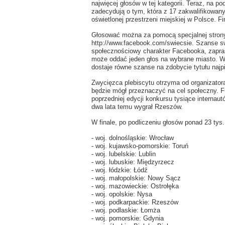
najwięcej głosów w tej kategorii. Teraz, na po
zadecydują o tym, która z 17 zakwalifikowanyc
oświetlonej przestrzeni miejskiej w Polsce. Fi
Głosować można za pomocą specjalnej strony
http://www.facebook.com/swiecsie. Szanse s
społecznościowy charakter Facebooka, zapras
może oddać jeden głos na wybrane miasto. W d
dostaje równe szanse na zdobycie tytułu najp
Zwycięzca plebiscytu otrzyma od organizator
będzie mógł przeznaczyć na cel społeczny. F
poprzedniej edycji konkursu tysiące internau
dwa lata temu wygrał Rzeszów.
W finale, po podliczeniu głosów ponad 23 tys.
- woj. dolnośląskie: Wrocław
- woj. kujawsko-pomorskie: Toruń
- woj. lubelskie: Lublin
- woj. lubuskie: Międzyrzecz
- woj. łódzkie: Łódź
- woj. małopolskie: Nowy Sącz
- woj. mazowieckie: Ostrołęka
- woj. opolskie: Nysa
- woj. podkarpackie: Rzeszów
- woj. podlaskie: Łomża
- woj. pomorskie: Gdynia