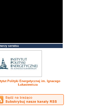
nerzy serwisu
tytut Polityki Energetycznej im. Ignacego
Łukasiewicza