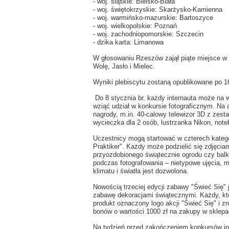
- woj. śląskie: Bielsko-Biała
- woj. świętokrzyskie: Skarżysko-Kamienna
- woj. warmińsko-mazurskie: Bartoszyce
- woj. wielkopolskie: Poznań
- woj. zachodniopomorskie: Szczecin
- dzika karta: Limanowa
W głosowaniu Rzeszów zajął piąte miejsce w
Wolę, Jasło i Mielec.
Wyniki plebiscytu zostaną opublikowane po 16
Do 8 stycznia br. każdy internauta może na w
wziąć udział w konkursie fotograficznym. Na 
nagrody, m.in. 40-calowy telewizor 3D z zest
wycieczka dla 2 osób, lustrzanka Nikon, not
Uczestnicy mogą startować w czterech katego
Praktiker". Każdy może podzielić się zdjęciam
przyozdobionego świątecznie ogrodu czy balk
podczas fotografowania – nietypowe ujęcia, 
klimatu i światła jest dozwolona.
Nowością trzeciej edycji zabawy "Świeć Się" j
zabawę dekoracjami świątecznymi. Każdy, kto 
produkt oznaczony logo akcji "Świeć Się" i z
bonów o wartości 1000 zł na zakupy w sklepac
Na tydzień przed zakończeniem konkursów ind